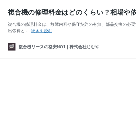
複合機の修理料金はどのくらい？相場や
複合機の修理料金は、故障内容や保守契約の有無、部品交換の必要
複
出張費と …
続きを読む
合
機
複合機リースの格安NO1｜株式会社じむや
の
修
理
料
金
は
ど
の
く
ら
い？
相
場
や