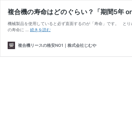
複合機の寿命はどのぐらい？「期間5年 or
機械製品を使用していると必ず直面するのが「寿命」です。 とり
複
の寿命に …
続きを読む
合
機
複合機リースの格安NO1｜株式会社じむや
の
寿
命
は
ど
の
ぐ
ら
い？
「期
間
5
年
or