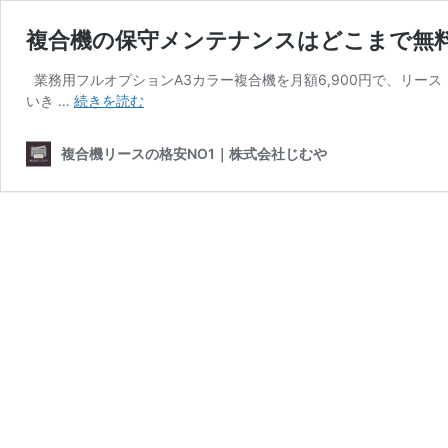
複合機の保守メンテナンスはどこまで無料
業務用フルオプションA3カラー複合機を月額6,900円で、リ
複
いき …
続きを読む
合
機
複合機リースの格安NO1｜株式会社じむや
の
保
守
メ
ン
テ
ナ
ン
ス
は
ど
こ
ま
で