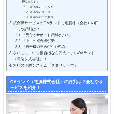
内容は？』
複合機のレンタル
複合機のリース
複合機の中古販売
複合機サービスのOAランド（電脳株式会社）の口
コミや評判は？
『受付やサポート評判がよい』
『中古の複合機が安い』
『複合機の発送がやや遅め』
さいごに｜中古複合機なら評判のよいOAランド
（電脳株式会社）！
無料の予約システム「タダリザーブ」
OAランド（電脳株式会社）の評判は？会社やサ
ービスを紹介！