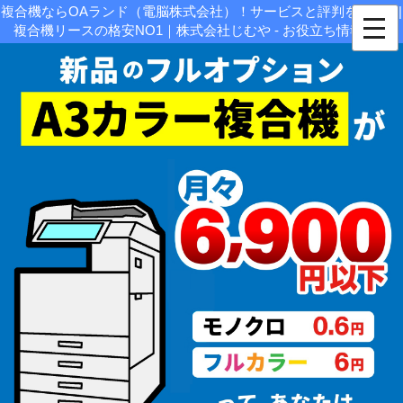
複合機ならOAランド（電脳株式会社）！サービスと評判を紹介！|
複合機リースの格安NO1｜株式会社じむや - お役立ち情報関連