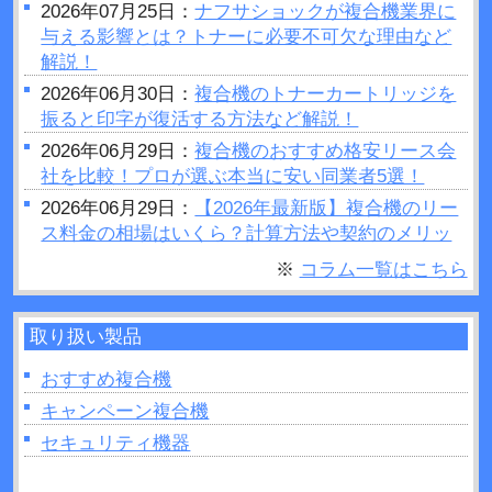
2026年07月25日：
ナフサショックが複合機業界に
与える影響とは？トナーに必要不可欠な理由など
解説！
2026年06月30日：
複合機のトナーカートリッジを
振ると印字が復活する方法など解説！
2026年06月29日：
複合機のおすすめ格安リース会
社を比較！プロが選ぶ本当に安い同業者5選！
2026年06月29日：
【2026年最新版】複合機のリー
ス料金の相場はいくら？計算方法や契約のメリッ
トデメリットをご紹介
※
コラム一覧はこちら
2026年06月28日：
プリンターの設定が勝手に変わ
るのはなぜ？原因や対処法など解説！
取り扱い製品
2026年06月26日：
複合機で製本はできるの？製本
を行う場合のポイントを紹介！
おすすめ複合機
2026年06月26日：
複合機の印刷がうまくいかない
キャンペーン複合機
ときは読み取り部分（ガラス面）の掃除をしてみ
セキュリティ機器
よう！
2026年06月22日：
プリンターの追加出てこないと