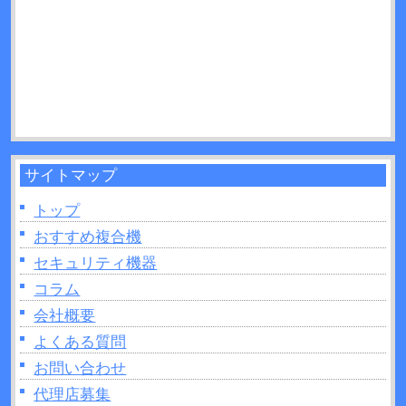
きの原因は？対処法なども解説！
2026年06月22日：
複合機のトナーとは？インクジ
ェットとの違いを11か所解説！
2026年06月21日：
UVプリンターとは？活用方法や
制作できるモノなどについて解説！
サイトマップ
トップ
おすすめ複合機
セキュリティ機器
コラム
会社概要
よくある質問
お問い合わせ
代理店募集