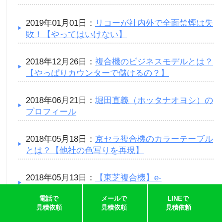
2019年01月01日：
リコーが社内外で全面禁煙は失
敗！【やってはいけない】
2018年12月26日：
複合機のビジネスモデルとは？
【やっぱりカウンターで儲けるの？】
2018年06月21日：
堀田直義（ホッタナオヨシ）の
プロフィール
2018年05月18日：
京セラ複合機のカラーテーブル
とは？【他社の色写りを再現】
2018年05月13日：
【東芝複合機】e-
STUDIO2000AC/2505ACの特徴や評判や口コミ
電話で
メールで
LINEで
見積依頼
見積依頼
見積依頼
2018年02月25日：
受信FAXをスマホで見たい！ク