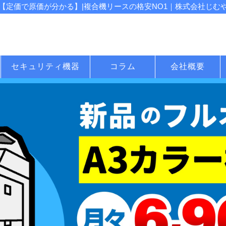
定価で原価が分かる】|複合機リースの格安NO1｜株式会社じむや 
セキュリティ機器
コラム
会社概要