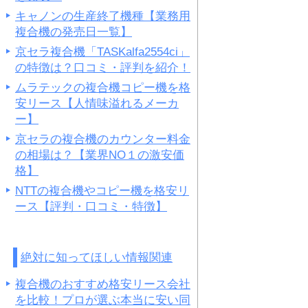
キャノンの生産終了機種【業務用
複合機の発売日一覧】
京セラ複合機「TASKalfa2554ci」
の特徴は？口コミ・評判を紹介！
ムラテックの複合機コピー機を格
安リース【人情味溢れるメーカ
ー】
京セラの複合機のカウンター料金
の相場は？【業界NO１の激安価
格】
NTTの複合機やコピー機を格安リ
ース【評判・口コミ・特徴】
絶対に知ってほしい情報関連
複合機のおすすめ格安リース会社
を比較！プロが選ぶ本当に安い同