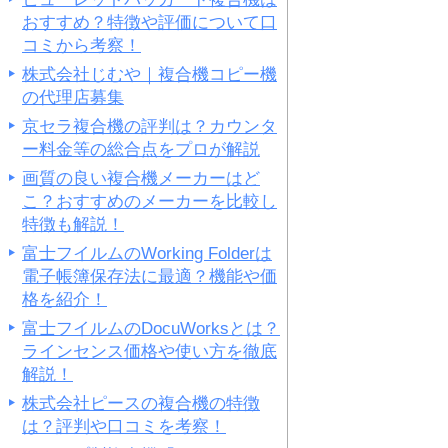
おすすめ？特徴や評価について口
コミから考察！
株式会社じむや｜複合機コピー機
の代理店募集
京セラ複合機の評判は？カウンタ
ー料金等の総合点をプロが解説
画質の良い複合機メーカーはど
こ？おすすめのメーカーを比較し
特徴も解説！
富士フイルムのWorking Folderは
電子帳簿保存法に最適？機能や価
格を紹介！
富士フイルムのDocuWorksとは？
ラインセンス価格や使い方を徹底
解説！
株式会社ピースの複合機の特徴
は？評判や口コミを考察！