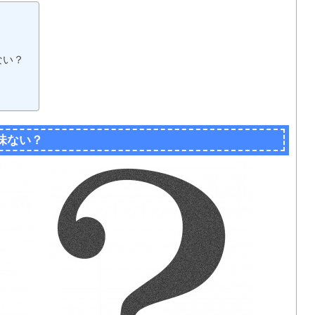
ない？
」
味ない？