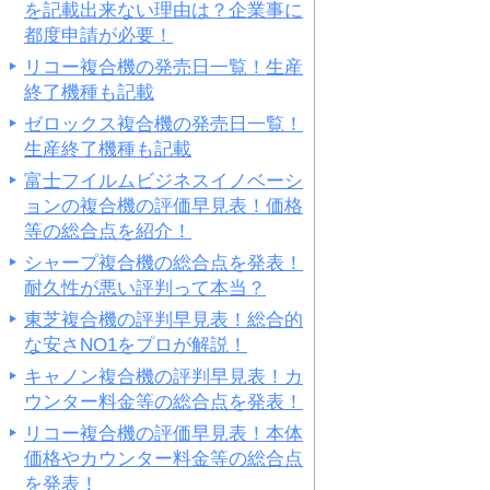
を記載出来ない理由は？企業事に
都度申請が必要！
リコー複合機の発売日一覧！生産
終了機種も記載
ゼロックス複合機の発売日一覧！
生産終了機種も記載
富士フイルムビジネスイノベーシ
ョンの複合機の評価早見表！価格
等の総合点を紹介！
シャープ複合機の総合点を発表！
耐久性が悪い評判って本当？
東芝複合機の評判早見表！総合的
な安さNO1をプロが解説！
キャノン複合機の評判早見表！カ
ウンター料金等の総合点を発表！
リコー複合機の評価早見表！本体
価格やカウンター料金等の総合点
を発表！