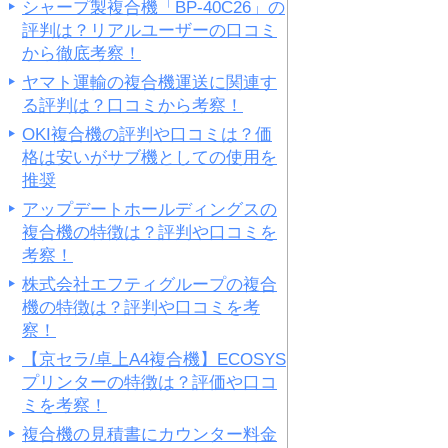
シャープ製複合機「BP-40C26」の
評判は？リアルユーザーの口コミ
から徹底考察！
ヤマト運輸の複合機運送に関連す
る評判は？口コミから考察！
OKI複合機の評判や口コミは？価
格は安いがサブ機としての使用を
推奨
アップデートホールディングスの
複合機の特徴は？評判や口コミを
考察！
株式会社エフティグループの複合
機の特徴は？評判や口コミを考
察！
【京セラ/卓上A4複合機】ECOSYS
プリンターの特徴は？評価や口コ
ミを考察！
複合機の見積書にカウンター料金