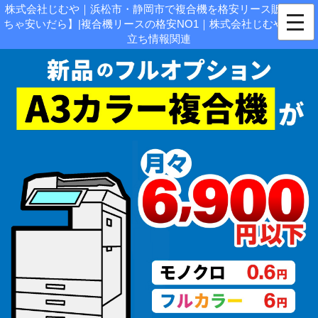
株式会社じむや｜浜松市・静岡市で複合機を格安リース販売【め
ちゃ安いだら】|複合機リースの格安NO1｜株式会社じむや - お役
立ち情報関連