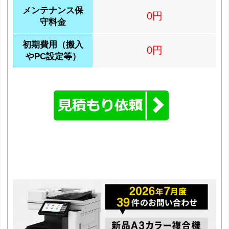
メンテナンス保
0円
守料金
初期費用（搬入
0円
やPC設定等）