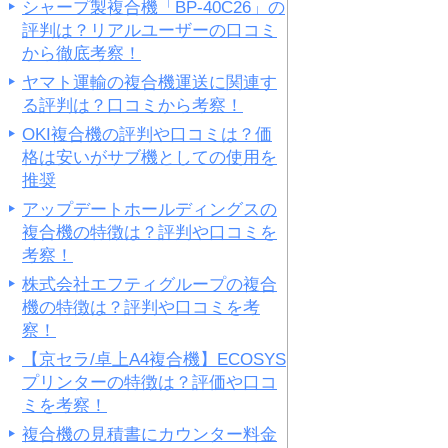
シャープ製複合機「BP-40C26」の
評判は？リアルユーザーの口コミ
から徹底考察！
ヤマト運輸の複合機運送に関連す
る評判は？口コミから考察！
OKI複合機の評判や口コミは？価
格は安いがサブ機としての使用を
推奨
アップデートホールディングスの
複合機の特徴は？評判や口コミを
考察！
株式会社エフティグループの複合
機の特徴は？評判や口コミを考
察！
【京セラ/卓上A4複合機】ECOSYS
プリンターの特徴は？評価や口コ
ミを考察！
複合機の見積書にカウンター料金