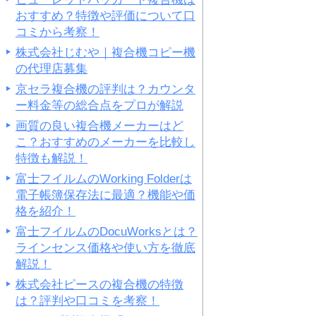
おすすめ？特徴や評価について口
コミから考察！
株式会社じむや｜複合機コピー機
の代理店募集
京セラ複合機の評判は？カウンタ
ー料金等の総合点をプロが解説
画質の良い複合機メーカーはど
こ？おすすめのメーカーを比較し
特徴も解説！
富士フイルムのWorking Folderは
電子帳簿保存法に最適？機能や価
格を紹介！
富士フイルムのDocuWorksとは？
ラインセンス価格や使い方を徹底
解説！
株式会社ピースの複合機の特徴
は？評判や口コミを考察！