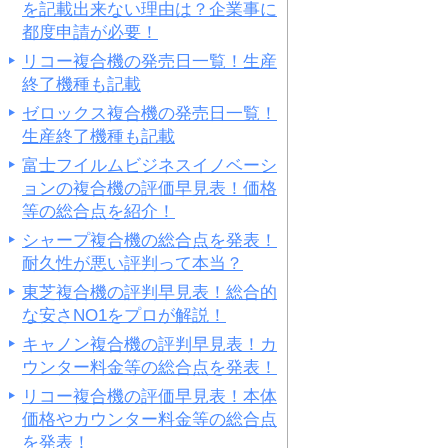
を記載出来ない理由は？企業事に
都度申請が必要！
リコー複合機の発売日一覧！生産
終了機種も記載
ゼロックス複合機の発売日一覧！
生産終了機種も記載
富士フイルムビジネスイノベーシ
ョンの複合機の評価早見表！価格
等の総合点を紹介！
シャープ複合機の総合点を発表！
耐久性が悪い評判って本当？
東芝複合機の評判早見表！総合的
な安さNO1をプロが解説！
キャノン複合機の評判早見表！カ
ウンター料金等の総合点を発表！
リコー複合機の評価早見表！本体
価格やカウンター料金等の総合点
を発表！