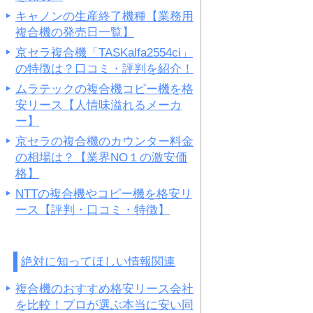
キャノンの生産終了機種【業務用
複合機の発売日一覧】
京セラ複合機「TASKalfa2554ci」
の特徴は？口コミ・評判を紹介！
ムラテックの複合機コピー機を格
安リース【人情味溢れるメーカ
ー】
京セラの複合機のカウンター料金
の相場は？【業界NO１の激安価
格】
NTTの複合機やコピー機を格安リ
ース【評判・口コミ・特徴】
絶対に知ってほしい情報関連
複合機のおすすめ格安リース会社
を比較！プロが選ぶ本当に安い同