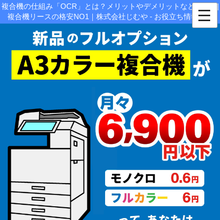
複合機の仕組み「OCR」とは？メリットやデメリットなど解説！|
複合機リースの格安NO1｜株式会社じむや - お役立ち情報関連