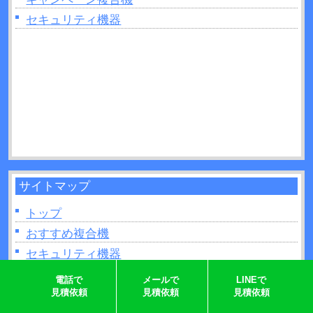
ときは読み取り部分（ガラス面）の掃除をしてみ
セキュリティ機器
よう！
2026年06月22日：
プリンターの追加出てこないと
きの原因は？対処法なども解説！
2026年06月22日：
複合機のトナーとは？インクジ
ェットとの違いを11か所解説！
2026年06月21日：
UVプリンターとは？活用方法や
制作できるモノなどについて解説！
サイトマップ
トップ
おすすめ複合機
セキュリティ機器
コラム
電話で
メールで
LINEで
見積依頼
見積依頼
見積依頼
会社概要