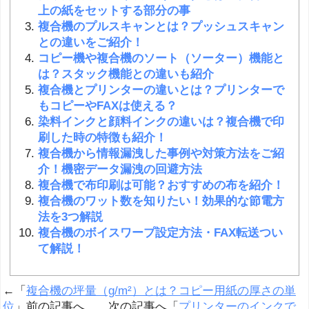
上の紙をセットする部分の事
複合機のプルスキャンとは？プッシュスキャン
との違いをご紹介！
コピー機や複合機のソート（ソーター）機能と
は？スタック機能との違いも紹介
複合機とプリンターの違いとは？プリンターで
もコピーやFAXは使える？
染料インクと顔料インクの違いは？複合機で印
刷した時の特徴も紹介！
複合機から情報漏洩した事例や対策方法をご紹
介！機密データ漏洩の回避方法
複合機で布印刷は可能？おすすめの布を紹介！
複合機のワット数を知りたい！効果的な節電方
法を3つ解説
複合機のボイスワープ設定方法・FAX転送つい
て解説！
←「
複合機の坪量（g/m²）とは？コピー用紙の厚さの単
位
」前の記事へ 次の記事へ「
プリンターのインクで