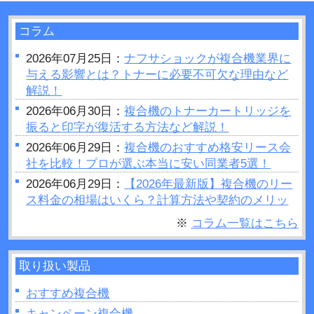
コラム
2026年07月25日：
ナフサショックが複合機業界に
与える影響とは？トナーに必要不可欠な理由など
解説！
2026年06月30日：
複合機のトナーカートリッジを
振ると印字が復活する方法など解説！
2026年06月29日：
複合機のおすすめ格安リース会
社を比較！プロが選ぶ本当に安い同業者5選！
2026年06月29日：
【2026年最新版】複合機のリー
ス料金の相場はいくら？計算方法や契約のメリッ
トデメリットをご紹介
※
コラム一覧はこちら
2026年06月28日：
プリンターの設定が勝手に変わ
るのはなぜ？原因や対処法など解説！
取り扱い製品
2026年06月26日：
複合機で製本はできるの？製本
を行う場合のポイントを紹介！
おすすめ複合機
2026年06月26日：
複合機の印刷がうまくいかない
キャンペーン複合機