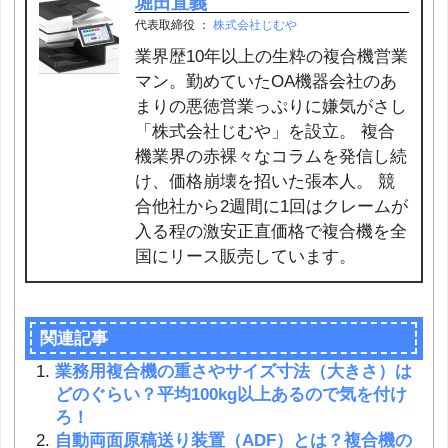
堀田直義
代表取締役
：
株式会社じむや
業界歴10年以上の生粋の複合機営業
マン。勤めていたOA機器会社のあ
まりの悪徳営業っぷりに嫌気がさし
「株式会社じむや」を設立。 複合
機業界の赤裸々なコラムを発信し続
け、価格崩壊を招いた張本人。 競
合他社から2週間に1回はクレームが
入る程の激安正直価格で複合機を全
国にリース販売しています。
関連記事
業務用複合機の重さやサイズ寸法（大きさ）は
どのぐらい？平均100kg以上あるので気を付け
ろ！
自動両面原稿送り装置（ADF）とは？複合機の