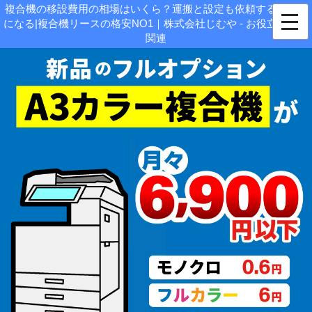
複合機の移設費用の相場はいくら？運搬と設定も依頼すると高額
になる|複合機リースの格安NO1｜株式会社じむや - お役立ち情報
関連