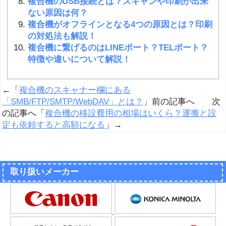
複合機のUSB接続とは？スキャンや印刷が出来
ない原因は何？
複合機がオフラインとなる4つの原因とは？印刷
の対処法も解説！
複合機に繋げるのはLINEポート？TELポート？
特徴や違いについて解説！
←「
複合機のスキャナー欄にある
「SMB/FTP/SMTP/WebDAV」とは？
」前の記事へ 次
の記事へ「
複合機の移設費用の相場はいくら？運搬と設
定も依頼すると高額になる
」→
取り扱いメーカー