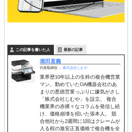
この記事を書いた人
最新の記事
堀田直義
代表取締役
：
株式会社じむや
業界歴10年以上の生粋の複合機営業
マン。勤めていたOA機器会社のあ
まりの悪徳営業っぷりに嫌気がさし
「株式会社じむや」を設立。 複合
機業界の赤裸々なコラムを発信し続
け、価格崩壊を招いた張本人。 競
合他社から2週間に1回はクレームが
入る程の激安正直価格で複合機を全