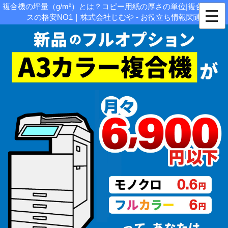
複合機の坪量（g/m²）とは？コピー用紙の厚さの単位|複合機リー
スの格安NO1｜株式会社じむや - お役立ち情報関連