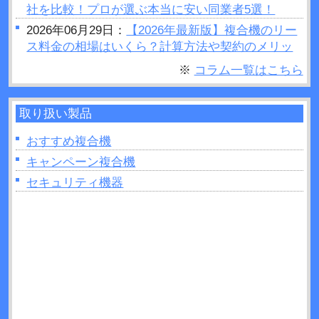
社を比較！プロが選ぶ本当に安い同業者5選！
2026年06月29日：
【2026年最新版】複合機のリー
ス料金の相場はいくら？計算方法や契約のメリッ
トデメリットをご紹介
※
コラム一覧はこちら
2026年06月28日：
プリンターの設定が勝手に変わ
るのはなぜ？原因や対処法など解説！
取り扱い製品
2026年06月26日：
複合機で製本はできるの？製本
を行う場合のポイントを紹介！
おすすめ複合機
2026年06月26日：
複合機の印刷がうまくいかない
キャンペーン複合機
ときは読み取り部分（ガラス面）の掃除をしてみ
セキュリティ機器
よう！
2026年06月22日：
プリンターの追加出てこないと
きの原因は？対処法なども解説！
2026年06月22日：
複合機のトナーとは？インクジ
ェットとの違いを11か所解説！
2026年06月21日：
UVプリンターとは？活用方法や
制作できるモノなどについて解説！