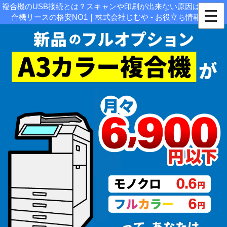
複合機のUSB接続とは？スキャンや印刷が出来ない原因は何？|複
合機リースの格安NO1｜株式会社じむや - お役立ち情報関連