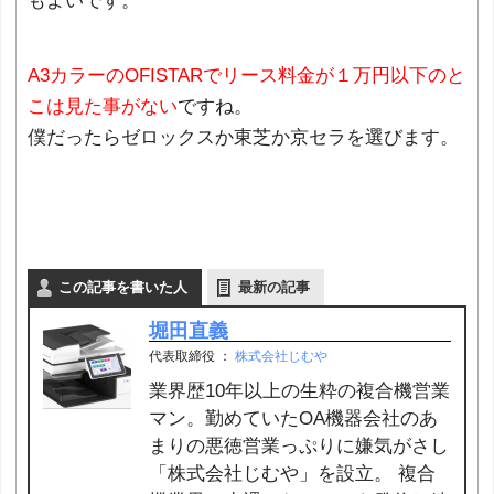
もよいです。
A3カラーのOFISTARでリース料金が１万円以下のと
こは見た事がない
ですね。
僕だったらゼロックスか東芝か京セラを選びます。
この記事を書いた人
最新の記事
堀田直義
代表取締役
：
株式会社じむや
業界歴10年以上の生粋の複合機営業
マン。勤めていたOA機器会社のあ
まりの悪徳営業っぷりに嫌気がさし
「株式会社じむや」を設立。 複合