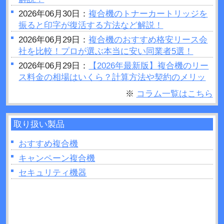
2026年06月30日：
複合機のトナーカートリッジを
振ると印字が復活する方法など解説！
2026年06月29日：
複合機のおすすめ格安リース会
社を比較！プロが選ぶ本当に安い同業者5選！
2026年06月29日：
【2026年最新版】複合機のリー
ス料金の相場はいくら？計算方法や契約のメリッ
トデメリットをご紹介
※
コラム一覧はこちら
2026年06月28日：
プリンターの設定が勝手に変わ
るのはなぜ？原因や対処法など解説！
取り扱い製品
2026年06月26日：
複合機で製本はできるの？製本
を行う場合のポイントを紹介！
おすすめ複合機
2026年06月26日：
複合機の印刷がうまくいかない
キャンペーン複合機
ときは読み取り部分（ガラス面）の掃除をしてみ
セキュリティ機器
よう！
2026年06月22日：
プリンターの追加出てこないと
きの原因は？対処法なども解説！
2026年06月22日：
複合機のトナーとは？インクジ