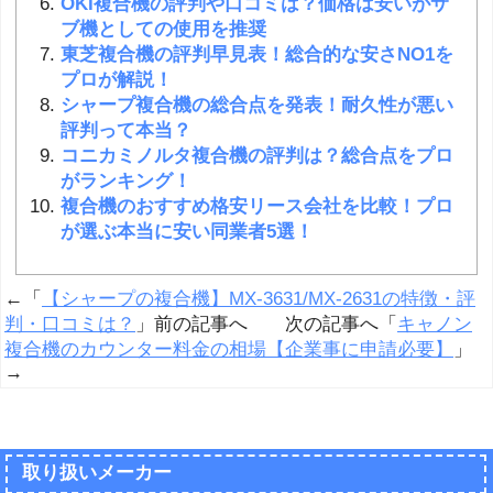
OKI複合機の評判や口コミは？価格は安いがサ
ブ機としての使用を推奨
東芝複合機の評判早見表！総合的な安さNO1を
プロが解説！
シャープ複合機の総合点を発表！耐久性が悪い
評判って本当？
コニカミノルタ複合機の評判は？総合点をプロ
がランキング！
複合機のおすすめ格安リース会社を比較！プロ
が選ぶ本当に安い同業者5選！
←「
【シャープの複合機】MX-3631/MX-2631の特徴・評
判・口コミは？
」前の記事へ 次の記事へ「
キャノン
複合機のカウンター料金の相場【企業事に申請必要】
」
→
取り扱いメーカー