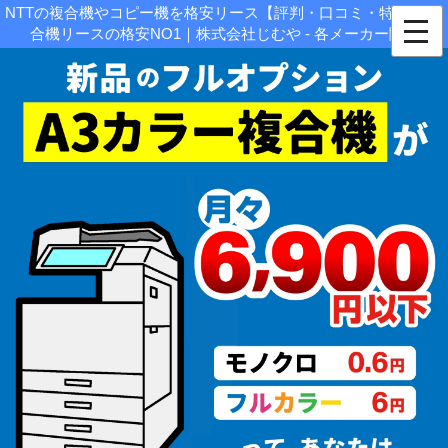
NTTの複合機やコピー機を格安リース【評判・口コミ・特徴】|複
合機リースの格安NO1｜株式会社じむや - 各メーカー関連