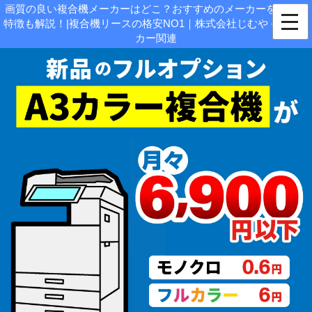
画質の良い複合機メーカーはどこ？おすすめのメーカーを比較し
特徴も解説！|複合機リースの格安NO1｜株式会社じむや - 各メー
カー関連