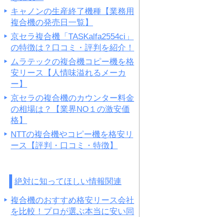
キャノンの生産終了機種【業務用
複合機の発売日一覧】
京セラ複合機「TASKalfa2554ci」
の特徴は？口コミ・評判を紹介！
ムラテックの複合機コピー機を格
安リース【人情味溢れるメーカ
ー】
京セラの複合機のカウンター料金
の相場は？【業界NO１の激安価
格】
NTTの複合機やコピー機を格安リ
ース【評判・口コミ・特徴】
絶対に知ってほしい情報関連
複合機のおすすめ格安リース会社
を比較！プロが選ぶ本当に安い同