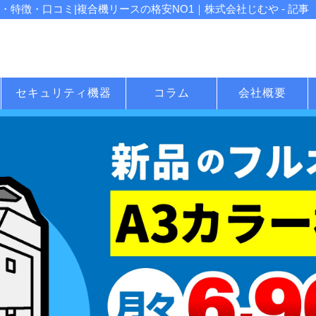
iの評判・特徴・口コミ|複合機リースの格安NO1｜株式会社じむや - 記事
セキュリティ機器
コラム
会社概要