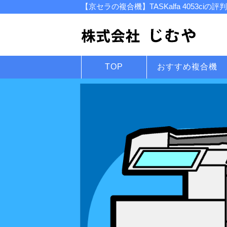
【京セラの複合機】TASKalfa 4053c
TOP
おすすめ複合機