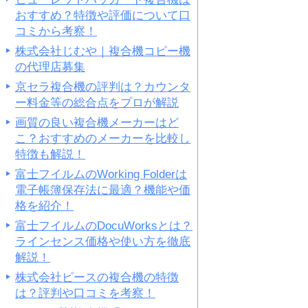
おすすめ？特徴や評価について口
コミから考察！
株式会社じむや｜複合機コピー機
の代理店募集
京セラ複合機の評判は？カウンタ
ー料金等の総合点をプロが解説
画質の良い複合機メーカーはど
こ？おすすめのメーカーを比較し
特徴も解説！
富士フイルムのWorking Folderは
電子帳簿保存法に最適？機能や価
格を紹介！
富士フイルムのDocuWorksとは？
ラインセンス価格や使い方を徹底
解説！
株式会社ピースの複合機の特徴
は？評判や口コミを考察！