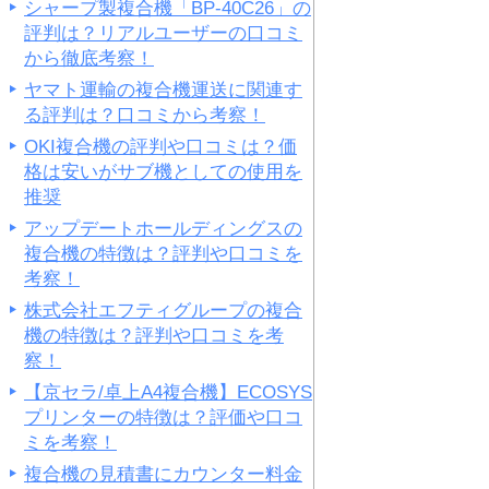
シャープ製複合機「BP-40C26」の
評判は？リアルユーザーの口コミ
から徹底考察！
ヤマト運輸の複合機運送に関連す
る評判は？口コミから考察！
OKI複合機の評判や口コミは？価
格は安いがサブ機としての使用を
推奨
アップデートホールディングスの
複合機の特徴は？評判や口コミを
考察！
株式会社エフティグループの複合
機の特徴は？評判や口コミを考
察！
【京セラ/卓上A4複合機】ECOSYS
プリンターの特徴は？評価や口コ
ミを考察！
複合機の見積書にカウンター料金