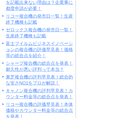
を記載出来ない理由は？企業事に
都度申請が必要！
リコー複合機の発売日一覧！生産
終了機種も記載
ゼロックス複合機の発売日一覧！
生産終了機種も記載
富士フイルムビジネスイノベーシ
ョンの複合機の評価早見表！価格
等の総合点を紹介！
シャープ複合機の総合点を発表！
耐久性が悪い評判って本当？
東芝複合機の評判早見表！総合的
な安さNO1をプロが解説！
キャノン複合機の評判早見表！カ
ウンター料金等の総合点を発表！
リコー複合機の評価早見表！本体
価格やカウンター料金等の総合点
を発表！