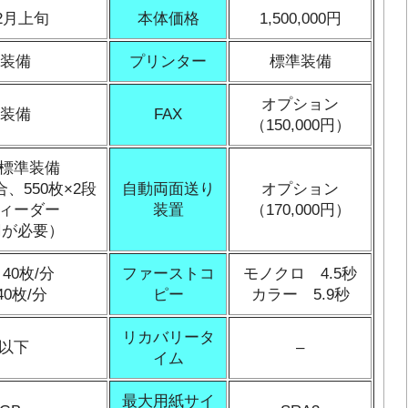
年2月上旬
本体価格
1,500,000円
装備
プリンター
標準装備
オプション
装備
FAX
（150,000円）
標準装備
、550枚×2段
自動両面送り
オプション
フィーダー
装置
（170,000円）
0円が必要）
40枚/分
ファーストコ
モノクロ 4.5秒
0枚/分
ピー
カラー 5.9秒
リカバリータ
秒以下
–
イム
最大用紙サイ