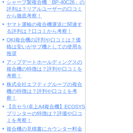
シャープ製複合機「BP-40C26」の
評判は？リアルユーザーの口コミ
から徹底考察！
ヤマト運輸の複合機運送に関連す
る評判は？口コミから考察！
OKI複合機の評判や口コミは？価
格は安いがサブ機としての使用を
推奨
アップデートホールディングスの
複合機の特徴は？評判や口コミを
考察！
株式会社エフティグループの複合
機の特徴は？評判や口コミを考
察！
【京セラ/卓上A4複合機】ECOSYS
プリンターの特徴は？評価や口コ
ミを考察！
複合機の見積書にカウンター料金