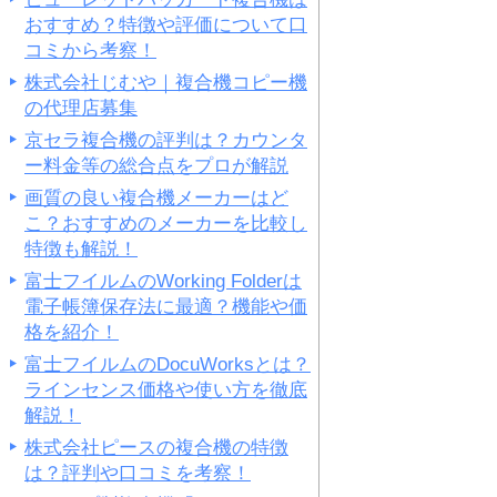
おすすめ？特徴や評価について口
コミから考察！
株式会社じむや｜複合機コピー機
の代理店募集
京セラ複合機の評判は？カウンタ
ー料金等の総合点をプロが解説
画質の良い複合機メーカーはど
こ？おすすめのメーカーを比較し
特徴も解説！
富士フイルムのWorking Folderは
電子帳簿保存法に最適？機能や価
格を紹介！
富士フイルムのDocuWorksとは？
ラインセンス価格や使い方を徹底
解説！
株式会社ピースの複合機の特徴
は？評判や口コミを考察！