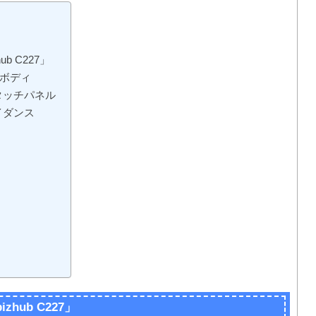
 C227」
トボディ
タッチパネル
イダンス
ub C227」