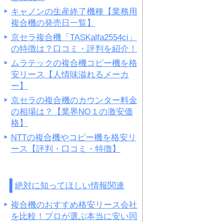
キャノンの生産終了機種【業務用
複合機の発売日一覧】
京セラ複合機「TASKalfa2554ci」
の特徴は？口コミ・評判を紹介！
ムラテックの複合機コピー機を格
安リース【人情味溢れるメーカ
ー】
京セラの複合機のカウンター料金
の相場は？【業界NO１の激安価
格】
NTTの複合機やコピー機を格安リ
ース【評判・口コミ・特徴】
絶対に知ってほしい情報関連
複合機のおすすめ格安リース会社
を比較！プロが選ぶ本当に安い同