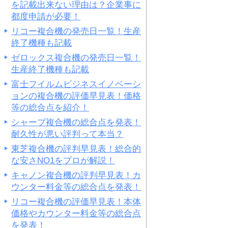
を記載出来ない理由は？企業事に
都度申請が必要！
リコー複合機の発売日一覧！生産
終了機種も記載
ゼロックス複合機の発売日一覧！
生産終了機種も記載
富士フイルムビジネスイノベーシ
ョンの複合機の評価早見表！価格
等の総合点を紹介！
シャープ複合機の総合点を発表！
耐久性が悪い評判って本当？
東芝複合機の評判早見表！総合的
な安さNO1をプロが解説！
キャノン複合機の評判早見表！カ
ウンター料金等の総合点を発表！
リコー複合機の評価早見表！本体
価格やカウンター料金等の総合点
を発表！