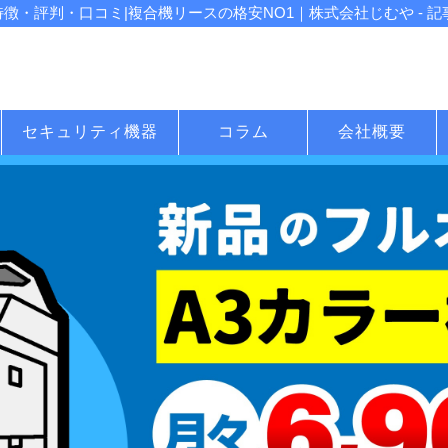
7の特徴・評判・口コミ|複合機リースの格安NO1｜株式会社じむや - 記
セキュリティ機器
コラム
会社概要