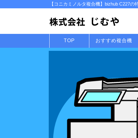
【コニカミノルタ複合機】bizhub C22
TOP
おすすめ複合機