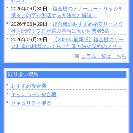
解説！
2026年06月30日：
複合機のトナーカートリッジを
振ると印字が復活する方法など解説！
2026年06月29日：
複合機のおすすめ格安リース会
社を比較！プロが選ぶ本当に安い同業者5選！
2026年06月29日：
【2026年最新版】複合機のリー
ス料金の相場はいくら？計算方法や契約のメリッ
トデメリットをご紹介
※
コラム一覧はこちら
2026年06月28日：
プリンターの設定が勝手に変わ
るのはなぜ？原因や対処法など解説！
取り扱い製品
2026年06月26日：
複合機で製本はできるの？製本
を行う場合のポイントを紹介！
おすすめ複合機
2026年06月26日：
複合機の印刷がうまくいかない
キャンペーン複合機
ときは読み取り部分（ガラス面）の掃除をしてみ
セキュリティ機器
よう！
2026年06月22日：
プリンターの追加出てこないと
きの原因は？対処法なども解説！
2026年06月22日：
複合機のトナーとは？インクジ