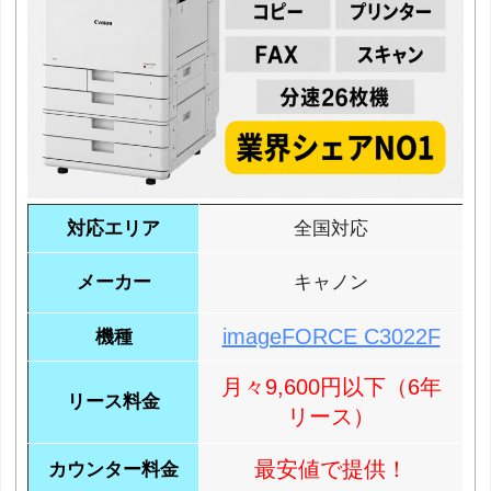
対応エリア
全国対応
メーカー
キャノン
imageFORCE C3022F
機種
月々9,600円以下（6年
リース料金
リース）
最安値で提供！
カウンター料金