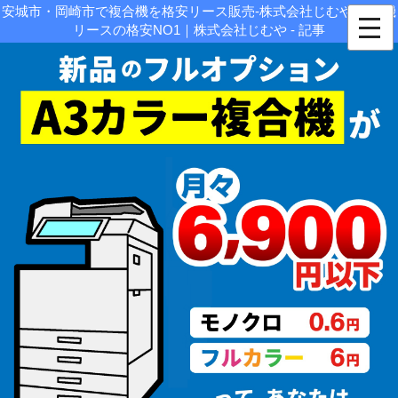
安城市・岡崎市で複合機を格安リース販売-株式会社じむや|複合機
リースの格安NO1｜株式会社じむや - 記事