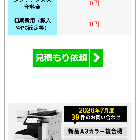
0円
守料金
初期費用（搬入
0円
やPC設定等）