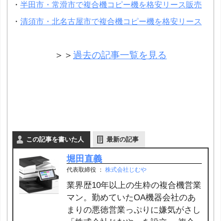
・
半田市・常滑市で複合機コピー機を格安リース販売
・
清須市・北名古屋市で複合機コピー機を格安リース
＞＞
過去の記事一覧を見る
この記事を書いた人
最新の記事
堀田直義
代表取締役
：
株式会社じむや
業界歴10年以上の生粋の複合機営業
マン。勤めていたOA機器会社のあ
まりの悪徳営業っぷりに嫌気がさし