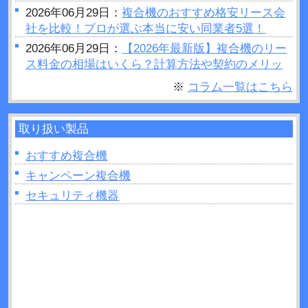
2026年06月29日：
複合機のおすすめ格安リース会
社を比較！プロが選ぶ本当に安い同業者5選！
2026年06月29日：
【2026年最新版】複合機のリー
ス料金の相場はいくら？計算方法や契約のメリッ
トデメリットをご紹介
※
コラム一覧はこちら
2026年06月28日：
プリンターの設定が勝手に変わ
るのはなぜ？原因や対処法など解説！
取り扱い製品
2026年06月26日：
複合機で製本はできるの？製本
を行う場合のポイントを紹介！
おすすめ複合機
2026年06月26日：
複合機の印刷がうまくいかない
キャンペーン複合機
ときは読み取り部分（ガラス面）の掃除をしてみ
セキュリティ機器
よう！
2026年06月22日：
プリンターの追加出てこないと
きの原因は？対処法なども解説！
2026年06月22日：
複合機のトナーとは？インクジ
ェットとの違いを11か所解説！
2026年06月21日：
UVプリンターとは？活用方法や