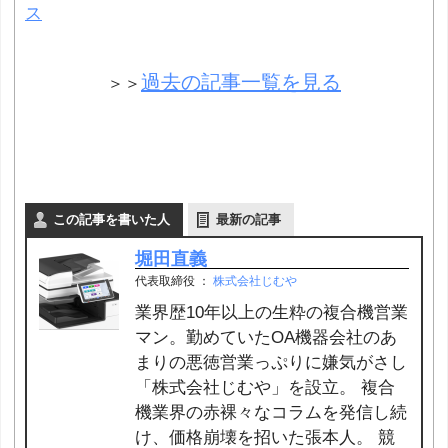
ス
過去の記事一覧を見る
＞＞
この記事を書いた人
最新の記事
堀田直義
代表取締役
：
株式会社じむや
業界歴10年以上の生粋の複合機営業
マン。勤めていたOA機器会社のあ
まりの悪徳営業っぷりに嫌気がさし
「株式会社じむや」を設立。 複合
機業界の赤裸々なコラムを発信し続
け、価格崩壊を招いた張本人。 競