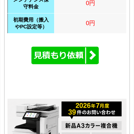
0円
守料金
初期費用（搬入
0円
やPC設定等）