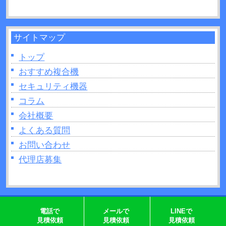
制作できるモノなどについて解説！
サイトマップ
トップ
おすすめ複合機
セキュリティ機器
コラム
会社概要
よくある質問
お問い合わせ
代理店募集
Copyright © 2026 複合機リースの格安NO1｜株式会社じむや All rights Reserved.
電話で
メールで
LINEで
見積依頼
見積依頼
見積依頼