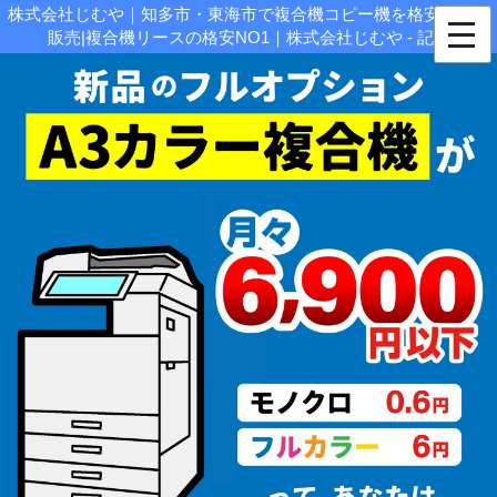
株式会社じむや｜知多市・東海市で複合機コピー機を格安リース
販売|複合機リースの格安NO1｜株式会社じむや - 記事