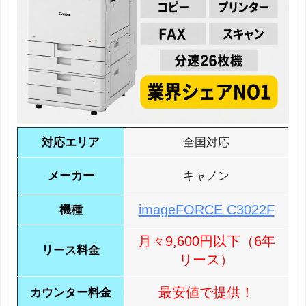
対応エリア
全国対応
メーカー
キャノン
imageFORCE C3022F
機種
月々9,600円以下（6年
リース料金
リース）
最安値で提供！
カウンター料金