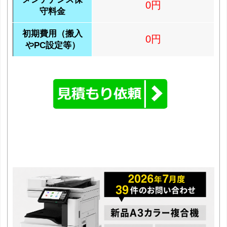
0円
守料金
初期費用（搬入
0円
やPC設定等）