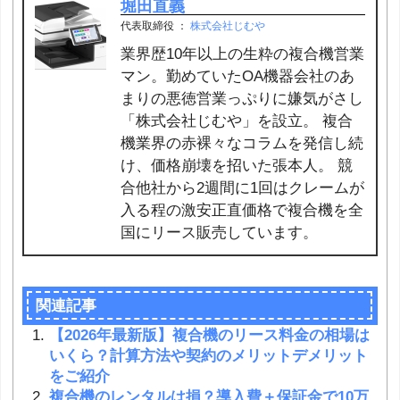
堀田直義
代表取締役
：
株式会社じむや
業界歴10年以上の生粋の複合機営業
マン。勤めていたOA機器会社のあ
まりの悪徳営業っぷりに嫌気がさし
「株式会社じむや」を設立。 複合
機業界の赤裸々なコラムを発信し続
け、価格崩壊を招いた張本人。 競
合他社から2週間に1回はクレームが
入る程の激安正直価格で複合機を全
国にリース販売しています。
関連記事
【2026年最新版】複合機のリース料金の相場は
いくら？計算方法や契約のメリットデメリット
をご紹介
複合機のレンタルは損？導入費＋保証金で10万