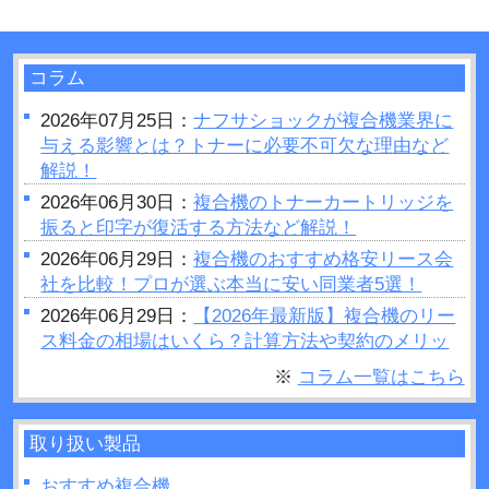
コラム
2026年07月25日：
ナフサショックが複合機業界に
与える影響とは？トナーに必要不可欠な理由など
解説！
2026年06月30日：
複合機のトナーカートリッジを
振ると印字が復活する方法など解説！
2026年06月29日：
複合機のおすすめ格安リース会
社を比較！プロが選ぶ本当に安い同業者5選！
2026年06月29日：
【2026年最新版】複合機のリー
ス料金の相場はいくら？計算方法や契約のメリッ
トデメリットをご紹介
※
コラム一覧はこちら
2026年06月28日：
プリンターの設定が勝手に変わ
るのはなぜ？原因や対処法など解説！
取り扱い製品
2026年06月26日：
複合機で製本はできるの？製本
を行う場合のポイントを紹介！
おすすめ複合機