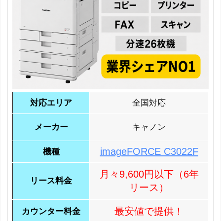
対応エリア
全国対応
メーカー
キャノン
imageFORCE C3022F
機種
月々9,600円以下（6年
リース料金
リース）
最安値で提供！
カウンター料金