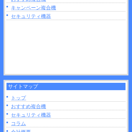
2026年06月26日：
複合機の印刷がうまくいかない
キャンペーン複合機
ときは読み取り部分（ガラス面）の掃除をしてみ
セキュリティ機器
よう！
2026年06月22日：
プリンターの追加出てこないと
きの原因は？対処法なども解説！
2026年06月22日：
複合機のトナーとは？インクジ
ェットとの違いを11か所解説！
2026年06月21日：
UVプリンターとは？活用方法や
制作できるモノなどについて解説！
サイトマップ
トップ
おすすめ複合機
セキュリティ機器
コラム