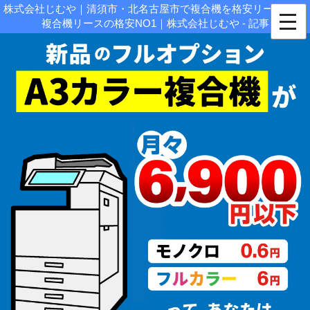
株式会社じむや｜清須市・北名古屋市で複合機を格安リース販売|
複合機リースの格安NO1｜株式会社じむや - 記事