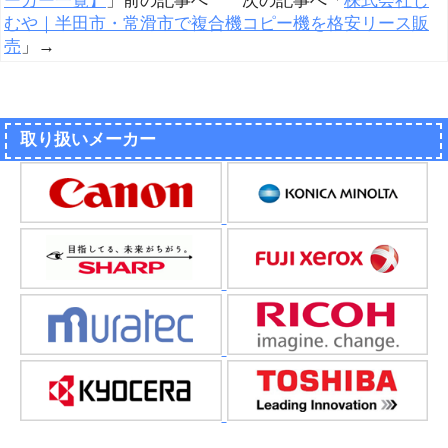
ーカー一覧】
」前の記事へ 次の記事へ「
株式会社じ
むや｜半田市・常滑市で複合機コピー機を格安リース販
売
」→
取り扱いメーカー