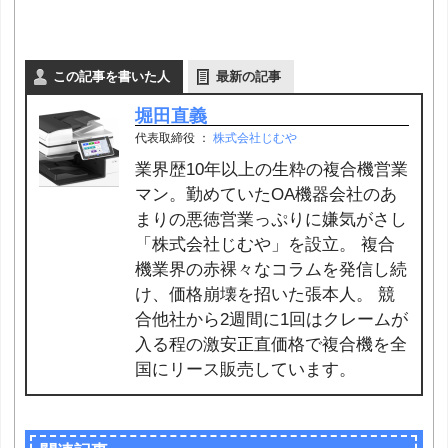
この記事を書いた人
最新の記事
堀田直義
代表取締役
：
株式会社じむや
業界歴10年以上の生粋の複合機営業
マン。勤めていたOA機器会社のあ
まりの悪徳営業っぷりに嫌気がさし
「株式会社じむや」を設立。 複合
機業界の赤裸々なコラムを発信し続
け、価格崩壊を招いた張本人。 競
合他社から2週間に1回はクレームが
入る程の激安正直価格で複合機を全
国にリース販売しています。