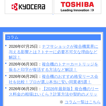
コラム
2026年07月25日：
ナフサショックが複合機業界に
与える影響とは？トナーに必要不可欠な理由など
解説！
2026年06月30日：
複合機のトナーカートリッジを
振ると印字が復活する方法など解説！
2026年06月29日：
複合機のおすすめ格安リース会
社を比較！プロが選ぶ本当に安い同業者5選！
2026年06月29日：
【2026年最新版】複合機のリー
ス料金の相場はいくら？計算方法や契約のメリッ
トデメリットをご紹介
※
コラム一覧はこちら