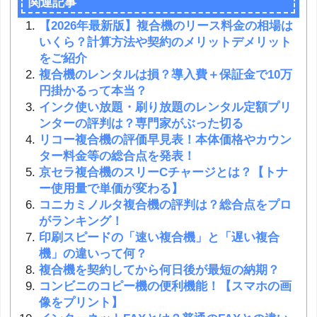
関連記事
【2026年最新版】複合機のリース料金の相場は
いくら？計算方法や契約のメリットデメリット
をご紹介
複合機のレンタルは損？導入費＋保証金で10万
円掛かるって本当？
インク使い放題・刷り放題のレンタル定額プリ
ンターの評判は？専門家がぶった切る
リコー複合機の評価早見表！本体価格やカウン
ター料金等の総合点を発表！
京セラ複合機のスリーCチャージとは？【トナ
ー使用量で単価が変わる】
コニカミノルタ複合機の評判は？総合点をプロ
がランキング！
印刷スピードの「速い複合機」と「遅い複合
機」の違いって何？
複合機を契約してから何日後が最短の納期？
コンビニのコピー機の便利機能！【スマホの画
像をプリント】