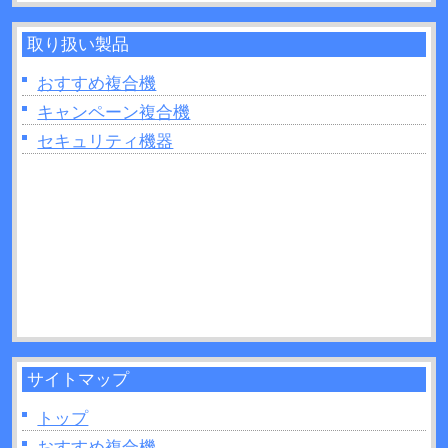
2026年06月28日：
プリンターの設定が勝手に変わ
るのはなぜ？原因や対処法など解説！
取り扱い製品
2026年06月26日：
複合機で製本はできるの？製本
を行う場合のポイントを紹介！
おすすめ複合機
2026年06月26日：
複合機の印刷がうまくいかない
キャンペーン複合機
ときは読み取り部分（ガラス面）の掃除をしてみ
セキュリティ機器
よう！
2026年06月22日：
プリンターの追加出てこないと
きの原因は？対処法なども解説！
2026年06月22日：
複合機のトナーとは？インクジ
ェットとの違いを11か所解説！
2026年06月21日：
UVプリンターとは？活用方法や
制作できるモノなどについて解説！
サイトマップ
トップ
おすすめ複合機