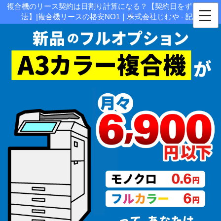
複合機のリース契約は日割り計算になる？【契約日をずらす方
法】|複合機リースの格安NO1｜株式会社じむや - 記事