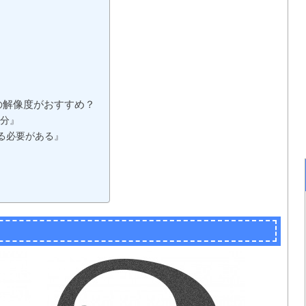
の解像度がおすすめ？
十分』
る必要がある』
」