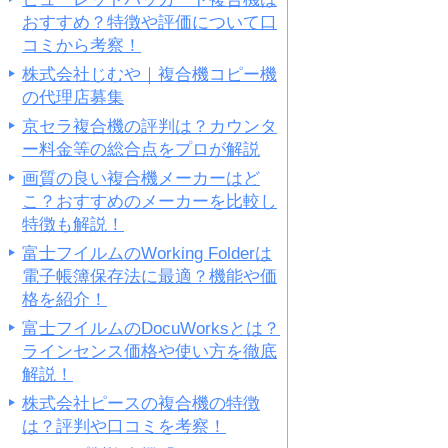
おすすめ？特徴や評価について口
コミから考察！
株式会社じむや｜複合機コピー機
の代理店募集
京セラ複合機の評判は？カウンタ
ー料金等の総合点をプロが解説
画質の良い複合機メーカーはど
こ？おすすめのメーカーを比較し
特徴も解説！
富士フイルムのWorking Folderは
電子帳簿保存法に最適？機能や価
格を紹介！
富士フイルムのDocuWorksとは？
ラインセンス価格や使い方を徹底
解説！
株式会社ピースの複合機の特徴
は？評判や口コミを考察！