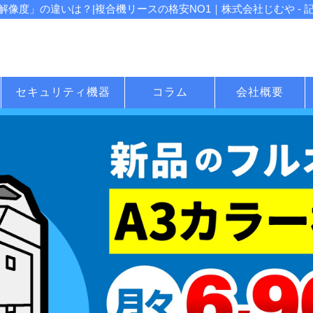
像度」の違いは？|複合機リースの格安NO1｜株式会社じむや - 
セキュリティ機器
コラム
会社概要