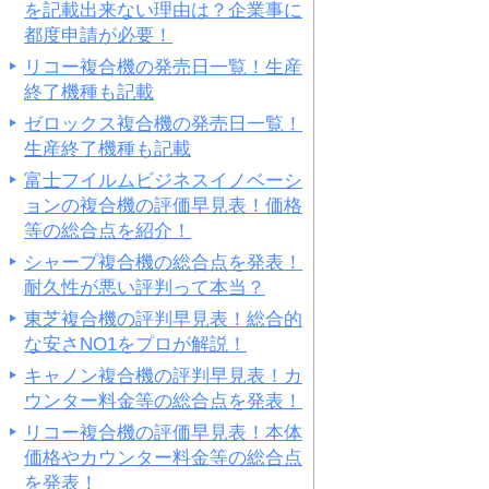
を記載出来ない理由は？企業事に
都度申請が必要！
リコー複合機の発売日一覧！生産
終了機種も記載
ゼロックス複合機の発売日一覧！
生産終了機種も記載
富士フイルムビジネスイノベーシ
ョンの複合機の評価早見表！価格
等の総合点を紹介！
シャープ複合機の総合点を発表！
耐久性が悪い評判って本当？
東芝複合機の評判早見表！総合的
な安さNO1をプロが解説！
キャノン複合機の評判早見表！カ
ウンター料金等の総合点を発表！
リコー複合機の評価早見表！本体
価格やカウンター料金等の総合点
を発表！