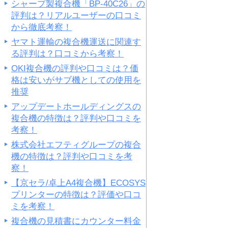
シャープ製複合機「BP-40C26」の
評判は？リアルユーザーの口コミ
から徹底考察！
ヤマト運輸の複合機運送に関連す
る評判は？口コミから考察！
OKI複合機の評判や口コミは？価
格は安いがサブ機としての使用を
推奨
アップデートホールディングスの
複合機の特徴は？評判や口コミを
考察！
株式会社エフティグループの複合
機の特徴は？評判や口コミを考
察！
【京セラ/卓上A4複合機】ECOSYS
プリンターの特徴は？評価や口コ
ミを考察！
複合機の見積書にカウンター料金