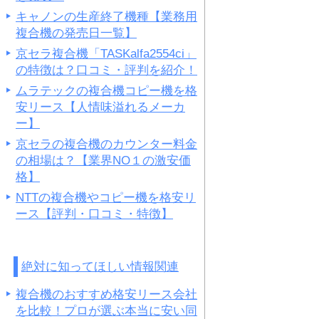
キャノンの生産終了機種【業務用
複合機の発売日一覧】
京セラ複合機「TASKalfa2554ci」
の特徴は？口コミ・評判を紹介！
ムラテックの複合機コピー機を格
安リース【人情味溢れるメーカ
ー】
京セラの複合機のカウンター料金
の相場は？【業界NO１の激安価
格】
NTTの複合機やコピー機を格安リ
ース【評判・口コミ・特徴】
絶対に知ってほしい情報関連
複合機のおすすめ格安リース会社
を比較！プロが選ぶ本当に安い同