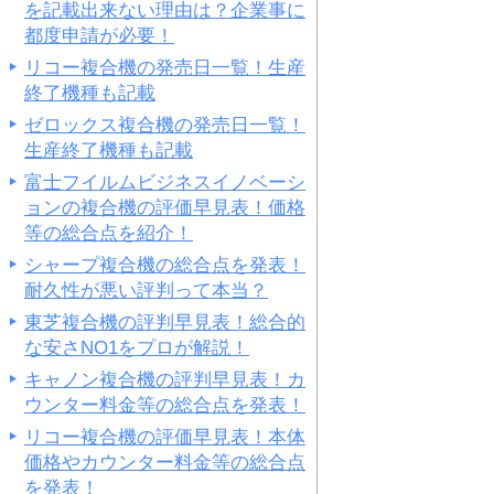
を記載出来ない理由は？企業事に
都度申請が必要！
リコー複合機の発売日一覧！生産
終了機種も記載
ゼロックス複合機の発売日一覧！
生産終了機種も記載
富士フイルムビジネスイノベーシ
ョンの複合機の評価早見表！価格
等の総合点を紹介！
シャープ複合機の総合点を発表！
耐久性が悪い評判って本当？
東芝複合機の評判早見表！総合的
な安さNO1をプロが解説！
キャノン複合機の評判早見表！カ
ウンター料金等の総合点を発表！
リコー複合機の評価早見表！本体
価格やカウンター料金等の総合点
を発表！