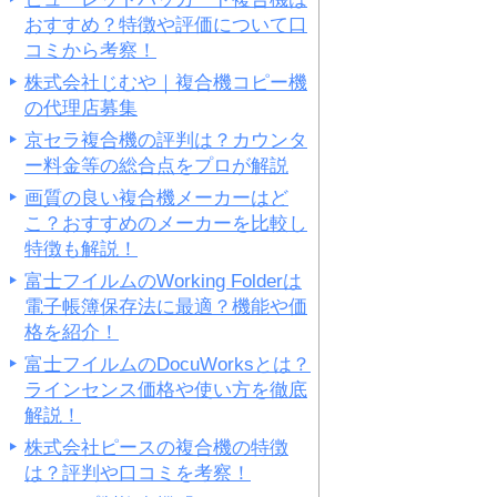
おすすめ？特徴や評価について口
コミから考察！
株式会社じむや｜複合機コピー機
の代理店募集
京セラ複合機の評判は？カウンタ
ー料金等の総合点をプロが解説
画質の良い複合機メーカーはど
こ？おすすめのメーカーを比較し
特徴も解説！
富士フイルムのWorking Folderは
電子帳簿保存法に最適？機能や価
格を紹介！
富士フイルムのDocuWorksとは？
ラインセンス価格や使い方を徹底
解説！
株式会社ピースの複合機の特徴
は？評判や口コミを考察！