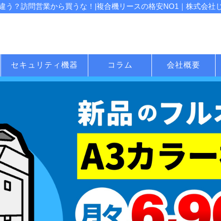
う？訪問営業から買うな！|複合機リースの格安NO1｜株式会社じむ
セキュリティ機器
コラム
会社概要