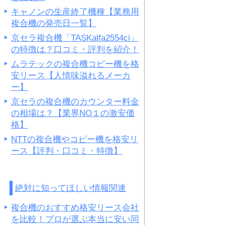
キャノンの生産終了機種【業務用
複合機の発売日一覧】
京セラ複合機「TASKalfa2554ci」
の特徴は？口コミ・評判を紹介！
ムラテックの複合機コピー機を格
安リース【人情味溢れるメーカ
ー】
京セラの複合機のカウンター料金
の相場は？【業界NO１の激安価
格】
NTTの複合機やコピー機を格安リ
ース【評判・口コミ・特徴】
絶対に知ってほしい情報関連
複合機のおすすめ格安リース会社
を比較！プロが選ぶ本当に安い同