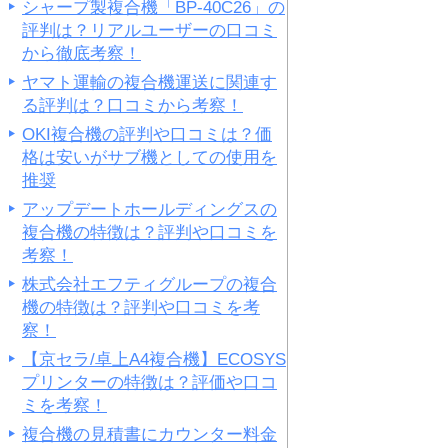
シャープ製複合機「BP-40C26」の
評判は？リアルユーザーの口コミ
から徹底考察！
ヤマト運輸の複合機運送に関連す
る評判は？口コミから考察！
OKI複合機の評判や口コミは？価
格は安いがサブ機としての使用を
推奨
アップデートホールディングスの
複合機の特徴は？評判や口コミを
考察！
株式会社エフティグループの複合
機の特徴は？評判や口コミを考
察！
【京セラ/卓上A4複合機】ECOSYS
プリンターの特徴は？評価や口コ
ミを考察！
複合機の見積書にカウンター料金