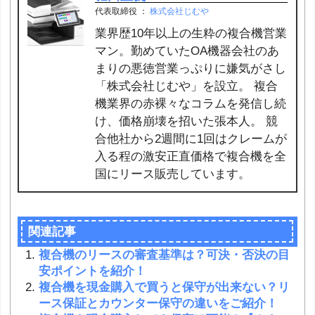
代表取締役
：
株式会社じむや
業界歴10年以上の生粋の複合機営業
マン。勤めていたOA機器会社のあ
まりの悪徳営業っぷりに嫌気がさし
「株式会社じむや」を設立。 複合
機業界の赤裸々なコラムを発信し続
け、価格崩壊を招いた張本人。 競
合他社から2週間に1回はクレームが
入る程の激安正直価格で複合機を全
国にリース販売しています。
関連記事
複合機のリースの審査基準は？可決・否決の目
安ポイントを紹介！
複合機を現金購入で買うと保守が出来ない？リ
ース保証とカウンター保守の違いをご紹介！