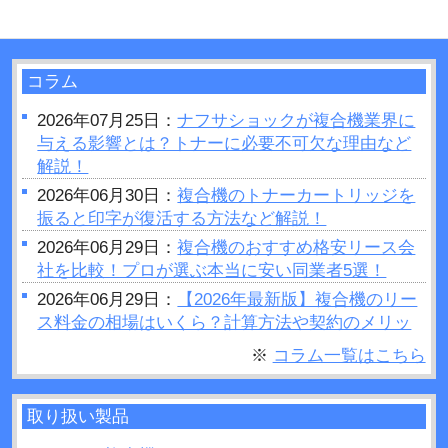
コラム
2026年07月25日：
ナフサショックが複合機業界に
与える影響とは？トナーに必要不可欠な理由など
解説！
2026年06月30日：
複合機のトナーカートリッジを
振ると印字が復活する方法など解説！
2026年06月29日：
複合機のおすすめ格安リース会
社を比較！プロが選ぶ本当に安い同業者5選！
2026年06月29日：
【2026年最新版】複合機のリー
ス料金の相場はいくら？計算方法や契約のメリッ
トデメリットをご紹介
※
コラム一覧はこちら
2026年06月28日：
プリンターの設定が勝手に変わ
るのはなぜ？原因や対処法など解説！
取り扱い製品
2026年06月26日：
複合機で製本はできるの？製本