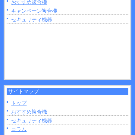
を行う場合のポイントを紹介！
おすすめ複合機
2026年06月26日：
複合機の印刷がうまくいかない
キャンペーン複合機
ときは読み取り部分（ガラス面）の掃除をしてみ
セキュリティ機器
よう！
2026年06月22日：
プリンターの追加出てこないと
きの原因は？対処法なども解説！
2026年06月22日：
複合機のトナーとは？インクジ
ェットとの違いを11か所解説！
2026年06月21日：
UVプリンターとは？活用方法や
制作できるモノなどについて解説！
サイトマップ
トップ
おすすめ複合機
セキュリティ機器
コラム