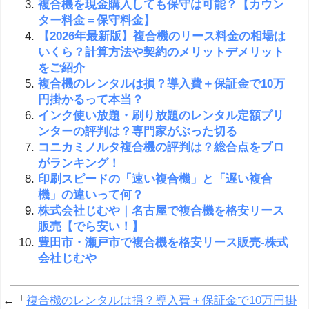
複合機を現金購入しても保守は可能？【カウン
ター料金＝保守料金】
【2026年最新版】複合機のリース料金の相場は
いくら？計算方法や契約のメリットデメリット
をご紹介
複合機のレンタルは損？導入費＋保証金で10万
円掛かるって本当？
インク使い放題・刷り放題のレンタル定額プリ
ンターの評判は？専門家がぶった切る
コニカミノルタ複合機の評判は？総合点をプロ
がランキング！
印刷スピードの「速い複合機」と「遅い複合
機」の違いって何？
株式会社じむや｜名古屋で複合機を格安リース
販売【でら安い！】
豊田市・瀬戸市で複合機を格安リース販売-株式
会社じむや
←「
複合機のレンタルは損？導入費＋保証金で10万円掛