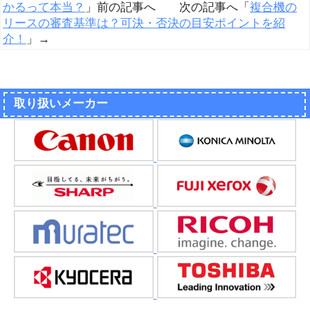
かるって本当？
」前の記事へ 次の記事へ「
複合機の
リースの審査基準は？可決・否決の目安ポイントを紹
介！
」→
取り扱いメーカー