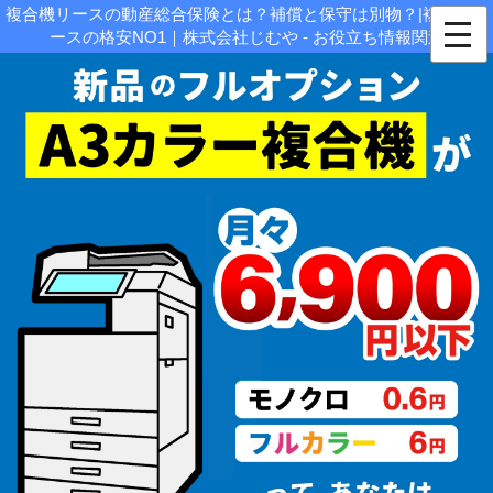
複合機リースの動産総合保険とは？補償と保守は別物？|複合機リ
ースの格安NO1｜株式会社じむや - お役立ち情報関連