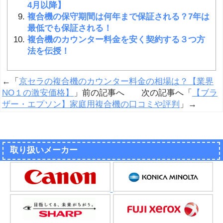
4月以降】
複合機の保守期間は何年まで保証される？7年は
最低でも保証される！
複合機のカウンター料金を安く契約する３つ方
法を伝授！
←「
京セラの複合機のカウンター料金の相場は？【業界
NO１の激安価格】
」前の記事へ 次の記事へ「
【ブラ
ザー・エプソン】家庭用複合機の口コミや評判
」→
取り扱いメーカー