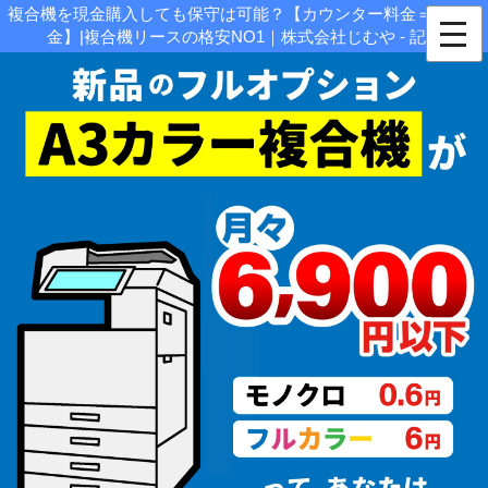
複合機を現金購入しても保守は可能？【カウンター料金＝保守料
金】|複合機リースの格安NO1｜株式会社じむや - 記事