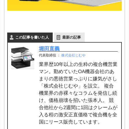
この記事を書いた人
最新の記事
堀田直義
代表取締役
：
株式会社じむや
業界歴10年以上の生粋の複合機営業
マン。勤めていたOA機器会社のあ
まりの悪徳営業っぷりに嫌気がさし
「株式会社じむや」を設立。 複合
機業界の赤裸々なコラムを発信し続
け、価格崩壊を招いた張本人。 競
合他社から2週間に1回はクレームが
入る程の激安正直価格で複合機を全
国にリース販売しています。