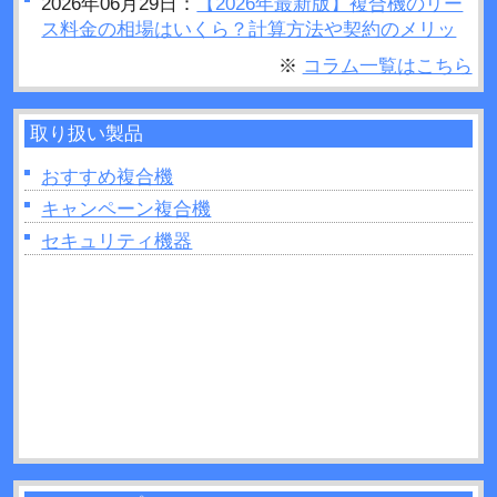
2026年06月29日：
【2026年最新版】複合機のリー
ス料金の相場はいくら？計算方法や契約のメリッ
トデメリットをご紹介
※
コラム一覧はこちら
2026年06月28日：
プリンターの設定が勝手に変わ
るのはなぜ？原因や対処法など解説！
取り扱い製品
2026年06月26日：
複合機で製本はできるの？製本
を行う場合のポイントを紹介！
おすすめ複合機
2026年06月26日：
複合機の印刷がうまくいかない
キャンペーン複合機
ときは読み取り部分（ガラス面）の掃除をしてみ
セキュリティ機器
よう！
2026年06月22日：
プリンターの追加出てこないと
きの原因は？対処法なども解説！
2026年06月22日：
複合機のトナーとは？インクジ
ェットとの違いを11か所解説！
2026年06月21日：
UVプリンターとは？活用方法や
制作できるモノなどについて解説！