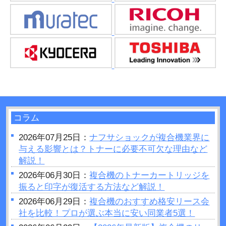
コラム
2026年07月25日：
ナフサショックが複合機業界に
与える影響とは？トナーに必要不可欠な理由など
解説！
2026年06月30日：
複合機のトナーカートリッジを
振ると印字が復活する方法など解説！
2026年06月29日：
複合機のおすすめ格安リース会
社を比較！プロが選ぶ本当に安い同業者5選！