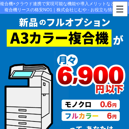
複合機×クラウド連携で実現可能な機能や導入メリットなど解説！|
複合機リースの格安NO1｜株式会社じむや - お役立ち情報関連