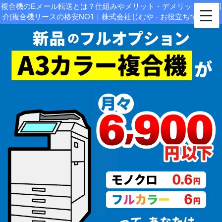
複合機のEメール転送とは？仕組みやメリット・デメリットをご紹
介|複合機リースの格安NO1｜株式会社じむや - お役立ち情報関連