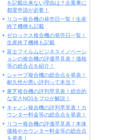
を記載出来ない理由は？企業事に
都度申請が必要！
リコー複合機の発売日一覧！生産
終了機種も記載
ゼロックス複合機の発売日一覧！
生産終了機種も記載
富士フイルムビジネスイノベーシ
ョンの複合機の評価早見表！価格
等の総合点を紹介！
シャープ複合機の総合点を発表！
耐久性が悪い評判って本当？
東芝複合機の評判早見表！総合的
な安さNO1をプロが解説！
キャノン複合機の評判早見表！カ
ウンター料金等の総合点を発表！
リコー複合機の評価早見表！本体
価格やカウンター料金等の総合点
を発表！