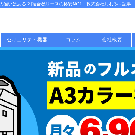
違いはある？|複合機リースの格安NO1｜株式会社じむや - 記事
セキュリティ機器
コラム
会社概要