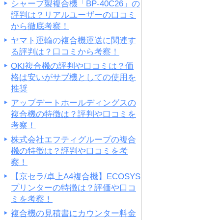
シャープ製複合機「BP-40C26」の
評判は？リアルユーザーの口コミ
から徹底考察！
ヤマト運輸の複合機運送に関連す
る評判は？口コミから考察！
OKI複合機の評判や口コミは？価
格は安いがサブ機としての使用を
推奨
アップデートホールディングスの
複合機の特徴は？評判や口コミを
考察！
株式会社エフティグループの複合
機の特徴は？評判や口コミを考
察！
【京セラ/卓上A4複合機】ECOSYS
プリンターの特徴は？評価や口コ
ミを考察！
複合機の見積書にカウンター料金