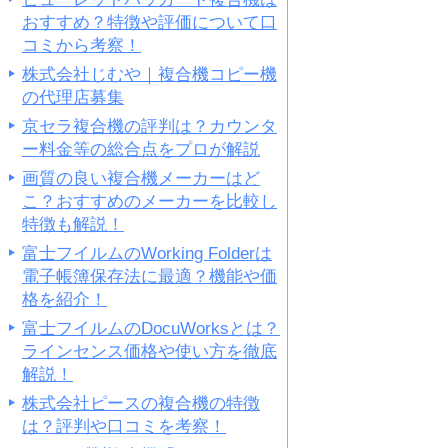
おすすめ？特徴や評価について口
コミから考察！
株式会社じむや｜複合機コピー機
の代理店募集
京セラ複合機の評判は？カウンタ
ー料金等の総合点をプロが解説
画質の良い複合機メーカーはど
こ？おすすめのメーカーを比較し
特徴も解説！
富士フイルムのWorking Folderは
電子帳簿保存法に最適？機能や価
格を紹介！
富士フイルムのDocuWorksとは？
ラインセンス価格や使い方を徹底
解説！
株式会社ピースの複合機の特徴
は？評判や口コミを考察！