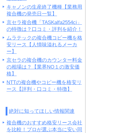
キャノンの生産終了機種【業務用
複合機の発売日一覧】
京セラ複合機「TASKalfa2554ci」
の特徴は？口コミ・評判を紹介！
ムラテックの複合機コピー機を格
安リース【人情味溢れるメーカ
ー】
京セラの複合機のカウンター料金
の相場は？【業界NO１の激安価
格】
NTTの複合機やコピー機を格安リ
ース【評判・口コミ・特徴】
絶対に知ってほしい情報関連
複合機のおすすめ格安リース会社
を比較！プロが選ぶ本当に安い同