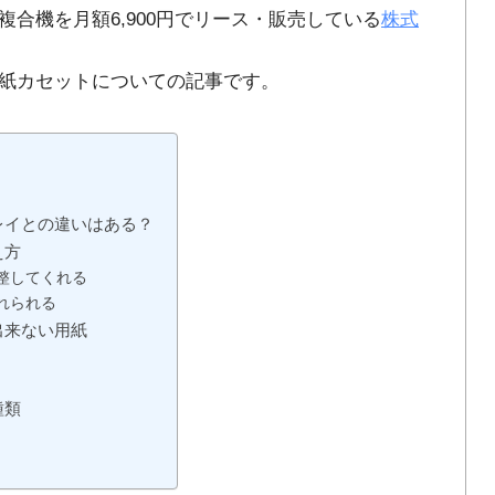
合機を月額6,900円でリース・販売している
株式
紙カセットについての記事です。
レイとの違いはある？
え方
整してくれる
れられる
出来ない用紙
種類