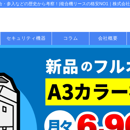
合・参入などの歴史から考察！|複合機リースの格安NO1｜株式会社じ
セキュリティ機器
コラム
会社概要