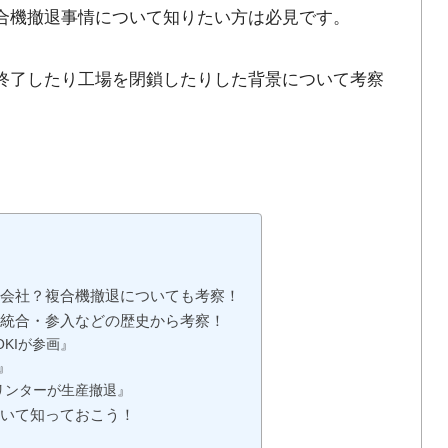
複合機撤退事情について知りたい方は必見です。
を終了したり工場を閉鎖したりした背景について考察
な会社？複合機撤退についても考察！
や統合・参入などの歴史から考察！
OKIが参画』
』
リンターが生産撤退』
ついて知っておこう！
」