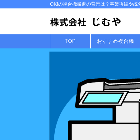
OKIの複合機撤退の背景は？事業再編や統
TOP
おすすめ複合機