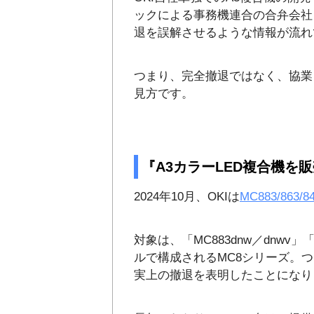
ックによる事務機連合の合弁会社「
退を誤解させるような情報が流れ
つまり、完全撤退ではなく、協業
見方です。
『A3カラーLED複合機を
2024年10月、OKIは
MC883/863
対象は、「MC883dnw／dnwv」「M
ルで構成されるMC8シリーズ。つ
実上の撤退を表明したことになり