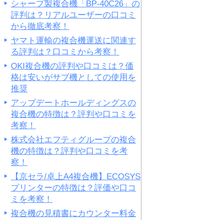
シャープ製複合機「BP-40C26」の
評判は？リアルユーザーの口コミ
から徹底考察！
ヤマト運輸の複合機運送に関連す
る評判は？口コミから考察！
OKI複合機の評判や口コミは？価
格は安いがサブ機としての使用を
推奨
アップデートホールディングスの
複合機の特徴は？評判や口コミを
考察！
株式会社エフティグループの複合
機の特徴は？評判や口コミを考
察！
【京セラ/卓上A4複合機】ECOSYS
プリンターの特徴は？評価や口コ
ミを考察！
複合機の見積書にカウンター料金