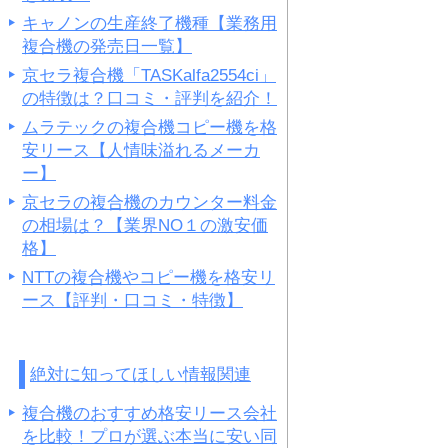
キャノンの生産終了機種【業務用
複合機の発売日一覧】
京セラ複合機「TASKalfa2554ci」
の特徴は？口コミ・評判を紹介！
ムラテックの複合機コピー機を格
安リース【人情味溢れるメーカ
ー】
京セラの複合機のカウンター料金
の相場は？【業界NO１の激安価
格】
NTTの複合機やコピー機を格安リ
ース【評判・口コミ・特徴】
絶対に知ってほしい情報関連
複合機のおすすめ格安リース会社
を比較！プロが選ぶ本当に安い同