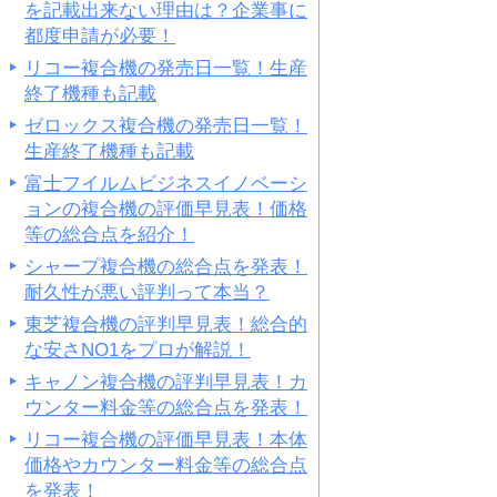
を記載出来ない理由は？企業事に
都度申請が必要！
リコー複合機の発売日一覧！生産
終了機種も記載
ゼロックス複合機の発売日一覧！
生産終了機種も記載
富士フイルムビジネスイノベーシ
ョンの複合機の評価早見表！価格
等の総合点を紹介！
シャープ複合機の総合点を発表！
耐久性が悪い評判って本当？
東芝複合機の評判早見表！総合的
な安さNO1をプロが解説！
キャノン複合機の評判早見表！カ
ウンター料金等の総合点を発表！
リコー複合機の評価早見表！本体
価格やカウンター料金等の総合点
を発表！