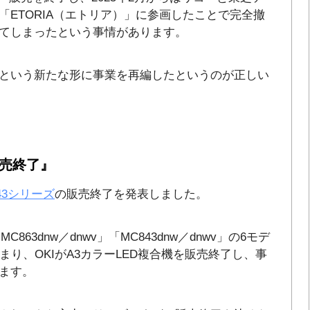
ETORIA（エトリア）」に参画したことで完全撤
てしまったという事情があります。
という新たな形に事業を再編したというのが正しい
販売終了』
/843シリーズ
の販売終了を発表しました。
C863dnw／dnwv」「MC843dnw／dnwv」の6モデ
まり、OKIがA3カラーLED複合機を販売終了し、事
ます。