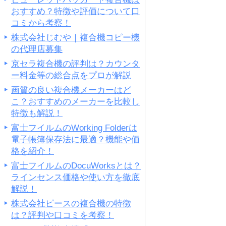
おすすめ？特徴や評価について口
コミから考察！
株式会社じむや｜複合機コピー機
の代理店募集
京セラ複合機の評判は？カウンタ
ー料金等の総合点をプロが解説
画質の良い複合機メーカーはど
こ？おすすめのメーカーを比較し
特徴も解説！
富士フイルムのWorking Folderは
電子帳簿保存法に最適？機能や価
格を紹介！
富士フイルムのDocuWorksとは？
ラインセンス価格や使い方を徹底
解説！
株式会社ピースの複合機の特徴
は？評判や口コミを考察！