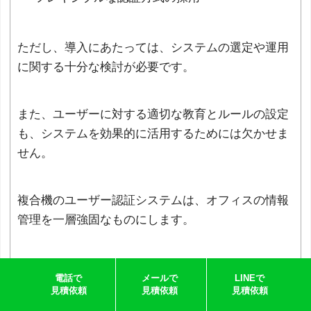
ただし、導入にあたっては、システムの選定や運用
に関する十分な検討が必要です。
また、ユーザーに対する適切な教育とルールの設定
も、システムを効果的に活用するためには欠かせま
せん。
複合機のユーザー認証システムは、オフィスの情報
管理を一層強固なものにします。
そこで、ユーザー認証システムの導入が推奨されい
電話で
メールで
LINEで
る社会的背景から、下記にそのメリットを詳しく解
見積依頼
見積依頼
見積依頼
説していきます。