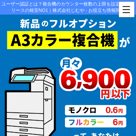
ユーザー認証とは？複合機のカウンター枚数の上限を設定|複合機
リースの格安NO1｜株式会社じむや - お役立ち情報関連