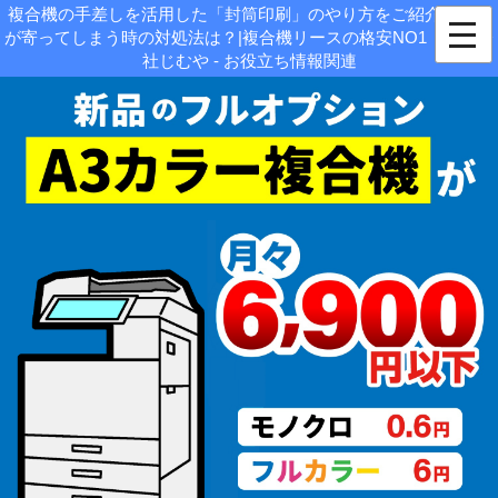
複合機の手差しを活用した「封筒印刷」のやり方をご紹介！シワ
が寄ってしまう時の対処法は？|複合機リースの格安NO1｜株式会
社じむや - お役立ち情報関連