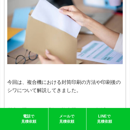
今回は、複合機における封筒印刷の方法や印刷後の
シワについて解説してきました。
従来の機種よりも現行の複合機はシワが軽減されて
電話で
メールで
LINEで
はいますが、印刷する前のままと全く同じではあり
見積依頼
見積依頼
見積依頼
ません。