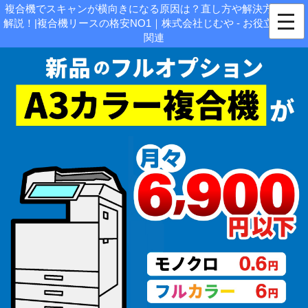
複合機でスキャンが横向きになる原因は？直し方や解決方法など
解説！|複合機リースの格安NO1｜株式会社じむや - お役立ち情報
関連