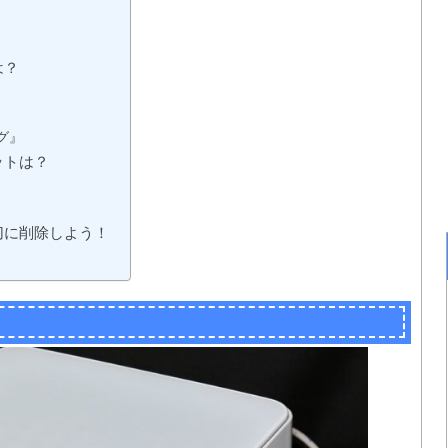
は？
グ』
ットは？
切に削除しよう！
」