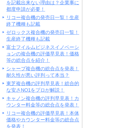
を記載出来ない理由は？企業事に
都度申請が必要！
リコー複合機の発売日一覧！生産
終了機種も記載
ゼロックス複合機の発売日一覧！
生産終了機種も記載
富士フイルムビジネスイノベーシ
ョンの複合機の評価早見表！価格
等の総合点を紹介！
シャープ複合機の総合点を発表！
耐久性が悪い評判って本当？
東芝複合機の評判早見表！総合的
な安さNO1をプロが解説！
キャノン複合機の評判早見表！カ
ウンター料金等の総合点を発表！
リコー複合機の評価早見表！本体
価格やカウンター料金等の総合点
を発表！