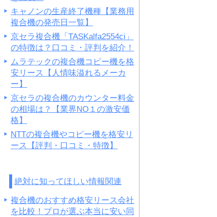
キャノンの生産終了機種【業務用
複合機の発売日一覧】
京セラ複合機「TASKalfa2554ci」
の特徴は？口コミ・評判を紹介！
ムラテックの複合機コピー機を格
安リース【人情味溢れるメーカ
ー】
京セラの複合機のカウンター料金
の相場は？【業界NO１の激安価
格】
NTTの複合機やコピー機を格安リ
ース【評判・口コミ・特徴】
絶対に知ってほしい情報関連
複合機のおすすめ格安リース会社
を比較！プロが選ぶ本当に安い同