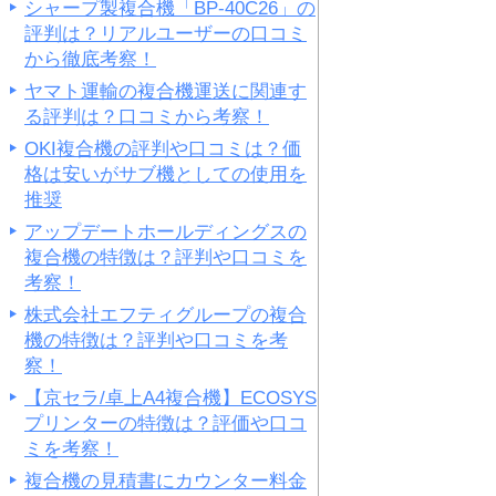
シャープ製複合機「BP-40C26」の
評判は？リアルユーザーの口コミ
から徹底考察！
ヤマト運輸の複合機運送に関連す
る評判は？口コミから考察！
OKI複合機の評判や口コミは？価
格は安いがサブ機としての使用を
推奨
アップデートホールディングスの
複合機の特徴は？評判や口コミを
考察！
株式会社エフティグループの複合
機の特徴は？評判や口コミを考
察！
【京セラ/卓上A4複合機】ECOSYS
プリンターの特徴は？評価や口コ
ミを考察！
複合機の見積書にカウンター料金