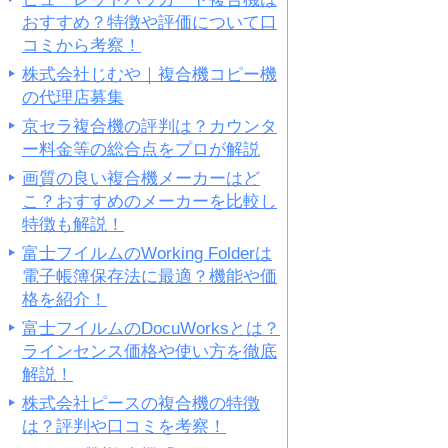
おすすめ？特徴や評価について口
コミから考察！
株式会社じむや｜複合機コピー機
の代理店募集
京セラ複合機の評判は？カウンタ
ー料金等の総合点をプロが解説
画質の良い複合機メーカーはど
こ？おすすめのメーカーを比較し
特徴も解説！
富士フイルムのWorking Folderは
電子帳簿保存法に最適？機能や価
格を紹介！
富士フイルムのDocuWorksとは？
ラインセンス価格や使い方を徹底
解説！
株式会社ピースの複合機の特徴
は？評判や口コミを考察！