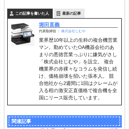
この記事を書いた人
最新の記事
堀田直義
代表取締役
：
株式会社じむや
業界歴10年以上の生粋の複合機営業
マン。勤めていたOA機器会社のあ
まりの悪徳営業っぷりに嫌気がさし
「株式会社じむや」を設立。 複合
機業界の赤裸々なコラムを発信し続
け、価格崩壊を招いた張本人。 競
合他社から2週間に1回はクレームが
入る程の激安正直価格で複合機を全
国にリース販売しています。
関連記事