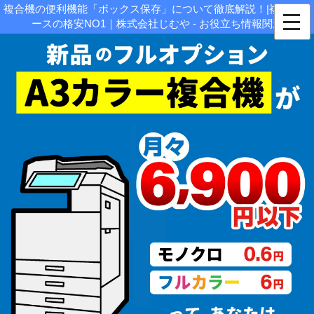
複合機の便利機能「ボックス保存」について徹底解説！|複合機リ
ースの格安NO1｜株式会社じむや - お役立ち情報関連