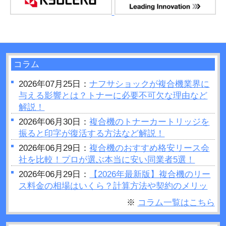
コラム
2026年07月25日：
ナフサショックが複合機業界に
与える影響とは？トナーに必要不可欠な理由など
解説！
2026年06月30日：
複合機のトナーカートリッジを
振ると印字が復活する方法など解説！
2026年06月29日：
複合機のおすすめ格安リース会
社を比較！プロが選ぶ本当に安い同業者5選！
2026年06月29日：
【2026年最新版】複合機のリー
ス料金の相場はいくら？計算方法や契約のメリッ
トデメリットをご紹介
※
コラム一覧はこちら
2026年06月28日：
プリンターの設定が勝手に変わ
るのはなぜ？原因や対処法など解説！