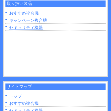
取り扱い製品
2026年06月26日：
複合機で製本はできるの？製本
を行う場合のポイントを紹介！
おすすめ複合機
2026年06月26日：
複合機の印刷がうまくいかない
キャンペーン複合機
ときは読み取り部分（ガラス面）の掃除をしてみ
セキュリティ機器
よう！
2026年06月22日：
プリンターの追加出てこないと
きの原因は？対処法なども解説！
2026年06月22日：
複合機のトナーとは？インクジ
ェットとの違いを11か所解説！
2026年06月21日：
UVプリンターとは？活用方法や
制作できるモノなどについて解説！
サイトマップ
トップ
おすすめ複合機
セキュリティ機器