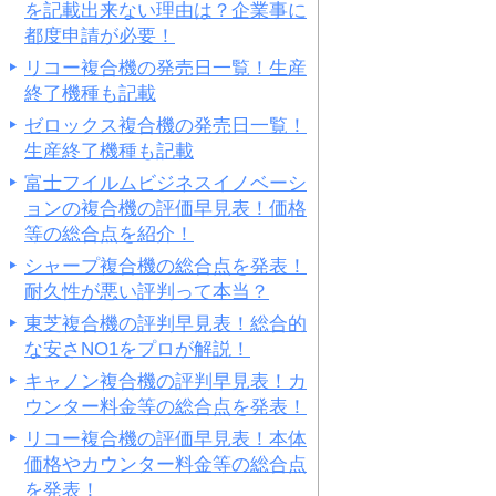
を記載出来ない理由は？企業事に
都度申請が必要！
リコー複合機の発売日一覧！生産
終了機種も記載
ゼロックス複合機の発売日一覧！
生産終了機種も記載
富士フイルムビジネスイノベーシ
ョンの複合機の評価早見表！価格
等の総合点を紹介！
シャープ複合機の総合点を発表！
耐久性が悪い評判って本当？
東芝複合機の評判早見表！総合的
な安さNO1をプロが解説！
キャノン複合機の評判早見表！カ
ウンター料金等の総合点を発表！
リコー複合機の評価早見表！本体
価格やカウンター料金等の総合点
を発表！