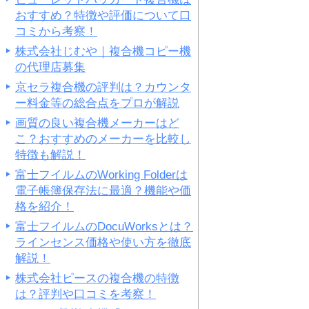
おすすめ？特徴や評価について口
コミから考察！
株式会社じむや｜複合機コピー機
の代理店募集
京セラ複合機の評判は？カウンタ
ー料金等の総合点をプロが解説
画質の良い複合機メーカーはど
こ？おすすめのメーカーを比較し
特徴も解説！
富士フイルムのWorking Folderは
電子帳簿保存法に最適？機能や価
格を紹介！
富士フイルムのDocuWorksとは？
ラインセンス価格や使い方を徹底
解説！
株式会社ピースの複合機の特徴
は？評判や口コミを考察！