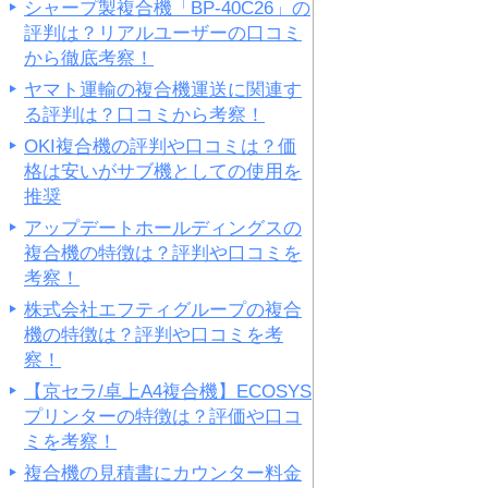
シャープ製複合機「BP-40C26」の
評判は？リアルユーザーの口コミ
から徹底考察！
ヤマト運輸の複合機運送に関連す
る評判は？口コミから考察！
OKI複合機の評判や口コミは？価
格は安いがサブ機としての使用を
推奨
アップデートホールディングスの
複合機の特徴は？評判や口コミを
考察！
株式会社エフティグループの複合
機の特徴は？評判や口コミを考
察！
【京セラ/卓上A4複合機】ECOSYS
プリンターの特徴は？評価や口コ
ミを考察！
複合機の見積書にカウンター料金