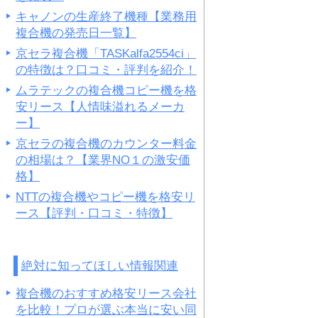
キャノンの生産終了機種【業務用
複合機の発売日一覧】
京セラ複合機「TASKalfa2554ci」
の特徴は？口コミ・評判を紹介！
ムラテックの複合機コピー機を格
安リース【人情味溢れるメーカ
ー】
京セラの複合機のカウンター料金
の相場は？【業界NO１の激安価
格】
NTTの複合機やコピー機を格安リ
ース【評判・口コミ・特徴】
絶対に知ってほしい情報関連
複合機のおすすめ格安リース会社
を比較！プロが選ぶ本当に安い同