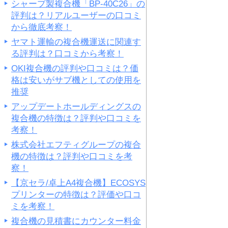
シャープ製複合機「BP-40C26」の
評判は？リアルユーザーの口コミ
から徹底考察！
ヤマト運輸の複合機運送に関連す
る評判は？口コミから考察！
OKI複合機の評判や口コミは？価
格は安いがサブ機としての使用を
推奨
アップデートホールディングスの
複合機の特徴は？評判や口コミを
考察！
株式会社エフティグループの複合
機の特徴は？評判や口コミを考
察！
【京セラ/卓上A4複合機】ECOSYS
プリンターの特徴は？評価や口コ
ミを考察！
複合機の見積書にカウンター料金