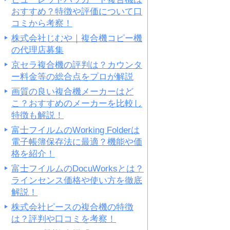
おすすめ？特徴や評価について口
コミから考察！
株式会社じむや｜複合機コピー機
の代理店募集
京セラ複合機の評判は？カウンタ
ー料金等の総合点をプロが解説
画質の良い複合機メーカーはど
こ？おすすめのメーカーを比較し
特徴も解説！
富士フイルムのWorking Folderは
電子帳簿保存法に最適？機能や価
格を紹介！
富士フイルムのDocuWorksとは？
ラインセンス価格や使い方を徹底
解説！
株式会社ピースの複合機の特徴
は？評判や口コミを考察！