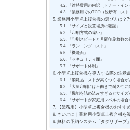
『維持費用の内訳（トナー・イン
『業務用でのTCO（総所有コス
業務用小型卓上複合機の選び方は？7
『サイズと設置場所の確認』
『印刷方式の違い』
『印刷スピードと月間印刷枚数の
『ランニングコスト』
『機能面』
『セキュリティ面』
『サポート体制』
小型卓上複合機を導入する際の注意
『消耗品コストが高くつく場合が
『大量印刷には不向きで耐久性に
『機能を詰め込みすぎるとサイズ
『サポートが家庭用レベルの場合
【業務用】小型卓上複合機のおすす
さいごに｜業務用小型卓上複合機を
無料の予約システム「タダリザーブ