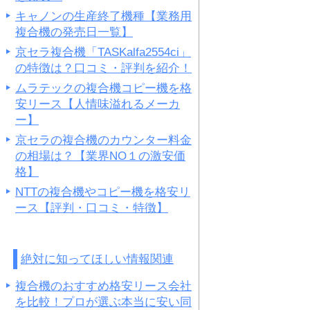
キャノンの生産終了機種【業務用
複合機の発売日一覧】
京セラ複合機「TASKalfa2554ci」
の特徴は？口コミ・評判を紹介！
ムラテックの複合機コピー機を格
安リース【人情味溢れるメーカ
ー】
京セラの複合機のカウンター料金
の相場は？【業界NO１の激安価
格】
NTTの複合機やコピー機を格安リ
ース【評判・口コミ・特徴】
絶対に知ってほしい情報関連
複合機のおすすめ格安リース会社
を比較！プロが選ぶ本当に安い同