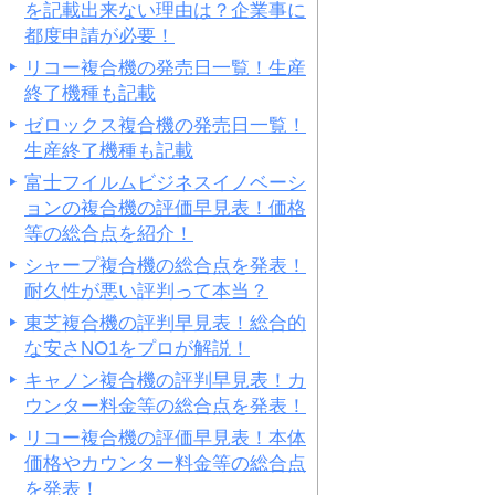
を記載出来ない理由は？企業事に
都度申請が必要！
リコー複合機の発売日一覧！生産
終了機種も記載
ゼロックス複合機の発売日一覧！
生産終了機種も記載
富士フイルムビジネスイノベーシ
ョンの複合機の評価早見表！価格
等の総合点を紹介！
シャープ複合機の総合点を発表！
耐久性が悪い評判って本当？
東芝複合機の評判早見表！総合的
な安さNO1をプロが解説！
キャノン複合機の評判早見表！カ
ウンター料金等の総合点を発表！
リコー複合機の評価早見表！本体
価格やカウンター料金等の総合点
を発表！