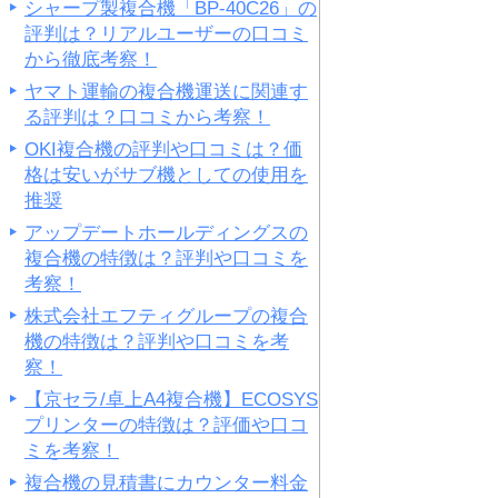
シャープ製複合機「BP-40C26」の
評判は？リアルユーザーの口コミ
から徹底考察！
ヤマト運輸の複合機運送に関連す
る評判は？口コミから考察！
OKI複合機の評判や口コミは？価
格は安いがサブ機としての使用を
推奨
アップデートホールディングスの
複合機の特徴は？評判や口コミを
考察！
株式会社エフティグループの複合
機の特徴は？評判や口コミを考
察！
【京セラ/卓上A4複合機】ECOSYS
プリンターの特徴は？評価や口コ
ミを考察！
複合機の見積書にカウンター料金