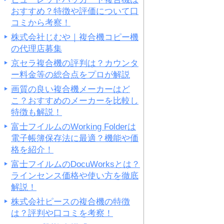
おすすめ？特徴や評価について口
コミから考察！
株式会社じむや｜複合機コピー機
の代理店募集
京セラ複合機の評判は？カウンタ
ー料金等の総合点をプロが解説
画質の良い複合機メーカーはど
こ？おすすめのメーカーを比較し
特徴も解説！
富士フイルムのWorking Folderは
電子帳簿保存法に最適？機能や価
格を紹介！
富士フイルムのDocuWorksとは？
ラインセンス価格や使い方を徹底
解説！
株式会社ピースの複合機の特徴
は？評判や口コミを考察！