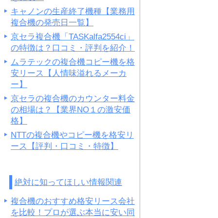
キャノンの生産終了機種【業務用
複合機の発売日一覧】
京セラ複合機「TASKalfa2554ci」
の特徴は？口コミ・評判を紹介！
ムラテックの複合機コピー機を格
安リース【人情味溢れるメーカ
ー】
京セラの複合機のカウンター料金
の相場は？【業界NO１の激安価
格】
NTTの複合機やコピー機を格安リ
ース【評判・口コミ・特徴】
絶対に知ってほしい情報関連
複合機のおすすめ格安リース会社
を比較！プロが選ぶ本当に安い同