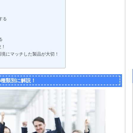
する
る
較！
環境にマッチした製品が大切！
」
の種類別に解説！