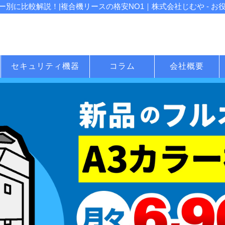
別に比較解説！|複合機リースの格安NO1｜株式会社じむや - お
セキュリティ機器
コラム
会社概要