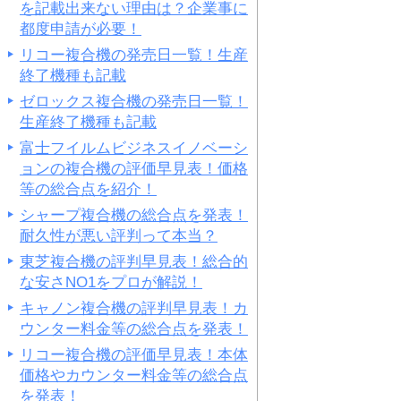
を記載出来ない理由は？企業事に
都度申請が必要！
リコー複合機の発売日一覧！生産
終了機種も記載
ゼロックス複合機の発売日一覧！
生産終了機種も記載
富士フイルムビジネスイノベーシ
ョンの複合機の評価早見表！価格
等の総合点を紹介！
シャープ複合機の総合点を発表！
耐久性が悪い評判って本当？
東芝複合機の評判早見表！総合的
な安さNO1をプロが解説！
キャノン複合機の評判早見表！カ
ウンター料金等の総合点を発表！
リコー複合機の評価早見表！本体
価格やカウンター料金等の総合点
を発表！