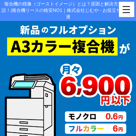
複合機の残像（ゴーストイメージ）とは？原因と解決方法を解
説！|複合機リースの格安NO1｜株式会社じむや - お役立ち情報関
連