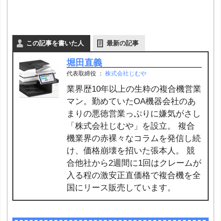
この記事を書いた人
最新の記事
堀田直義
代表取締役
：
株式会社じむや
業界歴10年以上の生粋の複合機営業
マン。勤めていたOA機器会社のあ
まりの悪徳営業っぷりに嫌気がさし
「株式会社じむや」を設立。 複合
機業界の赤裸々なコラムを発信し続
け、価格崩壊を招いた張本人。 競
合他社から2週間に1回はクレームが
入る程の激安正直価格で複合機を全
国にリース販売しています。