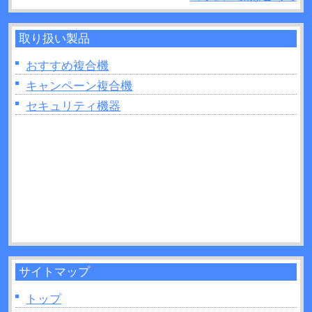
2026年06月28日：
プリンターの設定が勝手に変わ
るのはなぜ？原因や対処法など解説！
取り扱い製品
2026年06月26日：
複合機で製本はできるの？製本
を行う場合のポイントを紹介！
おすすめ複合機
2026年06月26日：
複合機の印刷がうまくいかない
キャンペーン複合機
ときは読み取り部分（ガラス面）の掃除をしてみ
セキュリティ機器
よう！
2026年06月22日：
プリンターの追加出てこないと
きの原因は？対処法なども解説！
2026年06月22日：
複合機のトナーとは？インクジ
ェットとの違いを11か所解説！
2026年06月21日：
UVプリンターとは？活用方法や
制作できるモノなどについて解説！
サイトマップ
トップ