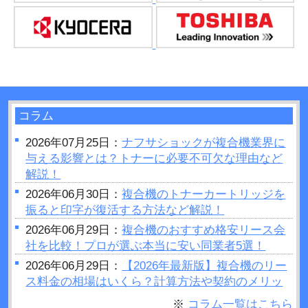
コラム
2026年07月25日：
ナフサショックが複合機業界に
与える影響とは？トナーに必要不可欠な理由など
解説！
2026年06月30日：
複合機のトナーカートリッジを
振ると印字が復活する方法など解説！
2026年06月29日：
複合機のおすすめ格安リース会
社を比較！プロが選ぶ本当に安い同業者5選！
2026年06月29日：
【2026年最新版】複合機のリー
ス料金の相場はいくら？計算方法や契約のメリッ
トデメリットをご紹介
※
コラム一覧はこちら