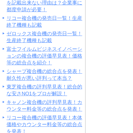
を記載出来ない理由は？企業事に
都度申請が必要！
リコー複合機の発売日一覧！生産
終了機種も記載
ゼロックス複合機の発売日一覧！
生産終了機種も記載
富士フイルムビジネスイノベーシ
ョンの複合機の評価早見表！価格
等の総合点を紹介！
シャープ複合機の総合点を発表！
耐久性が悪い評判って本当？
東芝複合機の評判早見表！総合的
な安さNO1をプロが解説！
キャノン複合機の評判早見表！カ
ウンター料金等の総合点を発表！
リコー複合機の評価早見表！本体
価格やカウンター料金等の総合点
を発表！