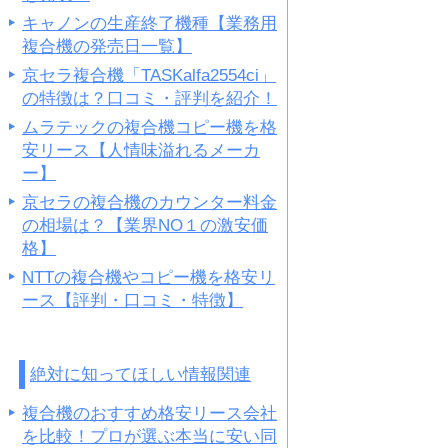
キャノンの生産終了機種【業務用
複合機の発売日一覧】
京セラ複合機「TASKalfa2554ci」
の特徴は？口コミ・評判を紹介！
ムラテックの複合機コピー機を格
安リース【人情味溢れるメーカ
ー】
京セラの複合機のカウンター料金
の相場は？【業界NO１の激安価
格】
NTTの複合機やコピー機を格安リ
ース【評判・口コミ・特徴】
絶対に知ってほしい情報関連
複合機のおすすめ格安リース会社
を比較！プロが選ぶ本当に安い同