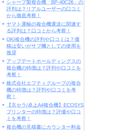
シャープ製複合機「BP-40C26」の
評判は？リアルユーザーの口コミ
から徹底考察！
ヤマト運輸の複合機運送に関連す
る評判は？口コミから考察！
OKI複合機の評判や口コミは？価
格は安いがサブ機としての使用を
推奨
アップデートホールディングスの
複合機の特徴は？評判や口コミを
考察！
株式会社エフティグループの複合
機の特徴は？評判や口コミを考
察！
【京セラ/卓上A4複合機】ECOSYS
プリンターの特徴は？評価や口コ
ミを考察！
複合機の見積書にカウンター料金