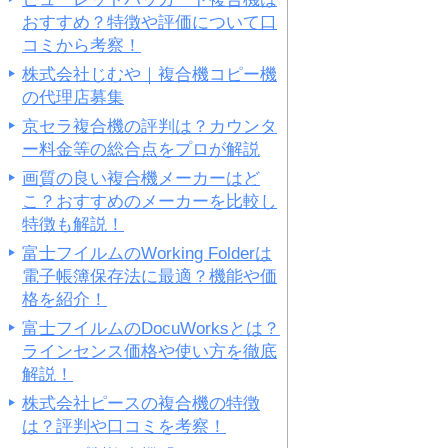
おすすめ？特徴や評価について口
コミから考察！
株式会社じむや｜複合機コピー機
の代理店募集
京セラ複合機の評判は？カウンタ
ー料金等の総合点をプロが解説
画質の良い複合機メーカーはど
こ？おすすめのメーカーを比較し
特徴も解説！
富士フイルムのWorking Folderは
電子帳簿保存法に最適？機能や価
格を紹介！
富士フイルムのDocuWorksとは？
ラインセンス価格や使い方を徹底
解説！
株式会社ピースの複合機の特徴
は？評判や口コミを考察！