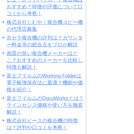
おすすめ？特徴や評価について口
コミから考察！
株式会社じむや｜複合機コピー機
の代理店募集
京セラ複合機の評判は？カウンタ
ー料金等の総合点をプロが解説
画質の良い複合機メーカーはど
こ？おすすめのメーカーを比較し
特徴も解説！
富士フイルムのWorking Folderは
電子帳簿保存法に最適？機能や価
格を紹介！
富士フイルムのDocuWorksとは？
ラインセンス価格や使い方を徹底
解説！
株式会社ピースの複合機の特徴
は？評判や口コミを考察！