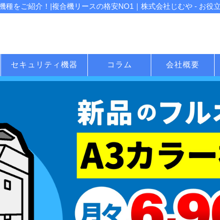
種をご紹介！|複合機リースの格安NO1｜株式会社じむや - お役
セキュリティ機器
コラム
会社概要