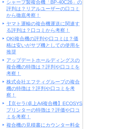
シャープ製複合機「BP-40C26」の
評判は？リアルユーザーの口コミ
から徹底考察！
ヤマト運輸の複合機運送に関連す
る評判は？口コミから考察！
OKI複合機の評判や口コミは？価
格は安いがサブ機としての使用を
推奨
アップデートホールディングスの
複合機の特徴は？評判や口コミを
考察！
株式会社エフティグループの複合
機の特徴は？評判や口コミを考
察！
【京セラ/卓上A4複合機】ECOSYS
プリンターの特徴は？評価や口コ
ミを考察！
複合機の見積書にカウンター料金