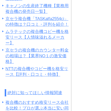
キャノンの生産終了機種【業務用
複合機の発売日一覧】
京セラ複合機「TASKalfa2554ci」
の特徴は？口コミ・評判を紹介！
ムラテックの複合機コピー機を格
安リース【人情味溢れるメーカ
ー】
京セラの複合機のカウンター料金
の相場は？【業界NO１の激安価
格】
NTTの複合機やコピー機を格安リ
ース【評判・口コミ・特徴】
絶対に知ってほしい情報関連
複合機のおすすめ格安リース会社
を比較！プロが選ぶ本当に安い同