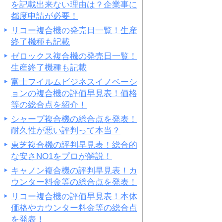
を記載出来ない理由は？企業事に
都度申請が必要！
リコー複合機の発売日一覧！生産
終了機種も記載
ゼロックス複合機の発売日一覧！
生産終了機種も記載
富士フイルムビジネスイノベーシ
ョンの複合機の評価早見表！価格
等の総合点を紹介！
シャープ複合機の総合点を発表！
耐久性が悪い評判って本当？
東芝複合機の評判早見表！総合的
な安さNO1をプロが解説！
キャノン複合機の評判早見表！カ
ウンター料金等の総合点を発表！
リコー複合機の評価早見表！本体
価格やカウンター料金等の総合点
を発表！