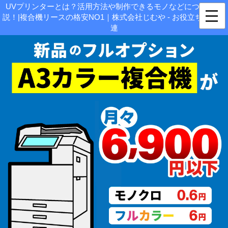
UVプリンターとは？活用方法や制作できるモノなどについて解
説！|複合機リースの格安NO1｜株式会社じむや - お役立ち情報関
連