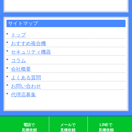
制作できるモノなどについて解説！
サイトマップ
トップ
おすすめ複合機
セキュリティ機器
コラム
会社概要
よくある質問
お問い合わせ
代理店募集
Copyright © 2026 複合機リースの格安NO1｜株式会社じむや All rights Reserved.
電話で
メールで
LINEで
見積依頼
見積依頼
見積依頼