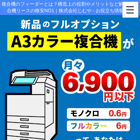
複合機のフィーダーとは？構造上の役割やメリットなど解説！|複
合機リースの格安NO1｜株式会社じむや - お役立ち情報関連