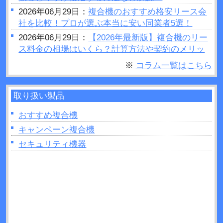
2026年06月29日：
複合機のおすすめ格安リース会
社を比較！プロが選ぶ本当に安い同業者5選！
2026年06月29日：
【2026年最新版】複合機のリー
ス料金の相場はいくら？計算方法や契約のメリッ
トデメリットをご紹介
※
コラム一覧はこちら
2026年06月28日：
プリンターの設定が勝手に変わ
るのはなぜ？原因や対処法など解説！
取り扱い製品
2026年06月26日：
複合機で製本はできるの？製本
を行う場合のポイントを紹介！
おすすめ複合機
2026年06月26日：
複合機の印刷がうまくいかない
キャンペーン複合機
ときは読み取り部分（ガラス面）の掃除をしてみ
セキュリティ機器
よう！
2026年06月22日：
プリンターの追加出てこないと
きの原因は？対処法なども解説！
2026年06月22日：
複合機のトナーとは？インクジ
ェットとの違いを11か所解説！
2026年06月21日：
UVプリンターとは？活用方法や