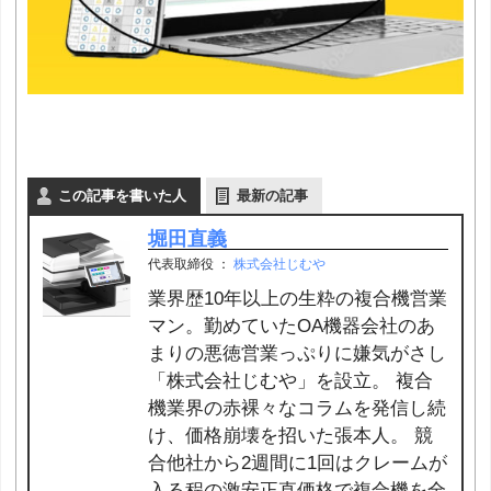
この記事を書いた人
最新の記事
堀田直義
代表取締役
：
株式会社じむや
業界歴10年以上の生粋の複合機営業
マン。勤めていたOA機器会社のあ
まりの悪徳営業っぷりに嫌気がさし
「株式会社じむや」を設立。 複合
機業界の赤裸々なコラムを発信し続
け、価格崩壊を招いた張本人。 競
合他社から2週間に1回はクレームが
入る程の激安正直価格で複合機を全