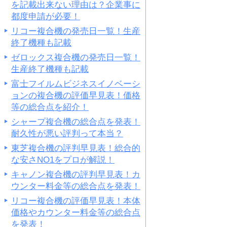
を記載出来ない理由は？企業事に
都度申請が必要！
リコー複合機の発売日一覧！生産
終了機種も記載
ゼロックス複合機の発売日一覧！
生産終了機種も記載
富士フイルムビジネスイノベーシ
ョンの複合機の評価早見表！価格
等の総合点を紹介！
シャープ複合機の総合点を発表！
耐久性が悪い評判って本当？
東芝複合機の評判早見表！総合的
な安さNO1をプロが解説！
キャノン複合機の評判早見表！カ
ウンター料金等の総合点を発表！
リコー複合機の評価早見表！本体
価格やカウンター料金等の総合点
を発表！