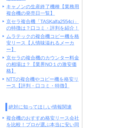
キャノンの生産終了機種【業務用
複合機の発売日一覧】
京セラ複合機「TASKalfa2554ci」
の特徴は？口コミ・評判を紹介！
ムラテックの複合機コピー機を格
安リース【人情味溢れるメーカ
ー】
京セラの複合機のカウンター料金
の相場は？【業界NO１の激安価
格】
NTTの複合機やコピー機を格安リ
ース【評判・口コミ・特徴】
絶対に知ってほしい情報関連
複合機のおすすめ格安リース会社
を比較！プロが選ぶ本当に安い同