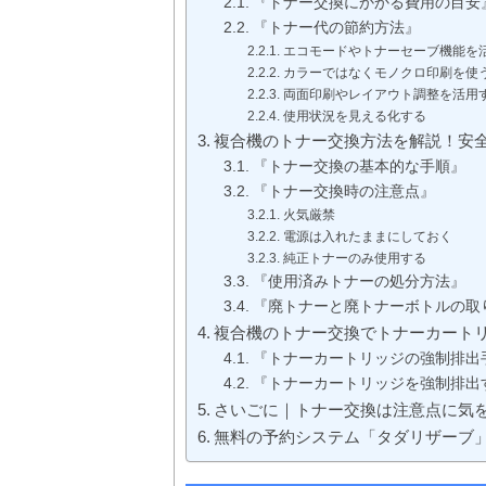
『トナー交換にかかる費用の目安
『トナー代の節約方法』
エコモードやトナーセーブ機能を
カラーではなくモノクロ印刷を使
両面印刷やレイアウト調整を活用
使用状況を見える化する
複合機のトナー交換方法を解説！安
『トナー交換の基本的な手順』
『トナー交換時の注意点』
火気厳禁
電源は入れたままにしておく
純正トナーのみ使用する
『使用済みトナーの処分方法』
『廃トナーと廃トナーボトルの取
複合機のトナー交換でトナーカート
『トナーカートリッジの強制排出
『トナーカートリッジを強制排出
さいごに｜トナー交換は注意点に気
無料の予約システム「タダリザーブ