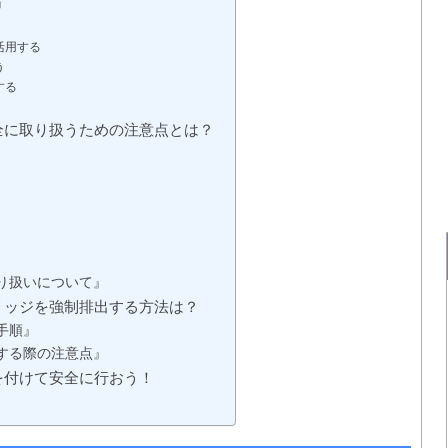
』
活用する
う
する
全に取り扱うための注意点とは？
り扱いについて』
リッジを強制排出する方法は？
手順』
する際の注意点』
を付けて安全に行おう！
」