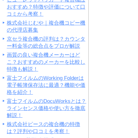
おすすめ？特徴や評価について口
コミから考察！
株式会社じむや｜複合機コピー機
の代理店募集
京セラ複合機の評判は？カウンタ
ー料金等の総合点をプロが解説
画質の良い複合機メーカーはど
こ？おすすめのメーカーを比較し
特徴も解説！
富士フイルムのWorking Folderは
電子帳簿保存法に最適？機能や価
格を紹介！
富士フイルムのDocuWorksとは？
ラインセンス価格や使い方を徹底
解説！
株式会社ピースの複合機の特徴
は？評判や口コミを考察！