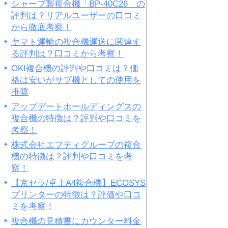
シャープ製複合機「BP-40C26」の
評判は？リアルユーザーの口コミ
から徹底考察！
ヤマト運輸の複合機運送に関連す
る評判は？口コミから考察！
OKI複合機の評判や口コミは？価
格は安いがサブ機としての使用を
推奨
アップデートホールディングスの
複合機の特徴は？評判や口コミを
考察！
株式会社エフティグループの複合
機の特徴は？評判や口コミを考
察！
【京セラ/卓上A4複合機】ECOSYS
プリンターの特徴は？評価や口コ
ミを考察！
複合機の見積書にカウンター料金