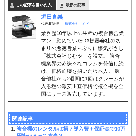
この記事を書いた人
最新の記事
堀田直義
代表取締役
：
株式会社じむや
業界歴10年以上の生粋の複合機営業
マン。勤めていたOA機器会社のあ
まりの悪徳営業っぷりに嫌気がさし
「株式会社じむや」を設立。 複合
機業界の赤裸々なコラムを発信し続
け、価格崩壊を招いた張本人。 競
合他社から2週間に1回はクレームが
入る程の激安正直価格で複合機を全
国にリース販売しています。
関連記事
複合機のレンタルは損？導入費＋保証金で10万
円掛かるって本当？