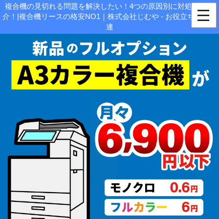
複合機の見切れる問題を解決したい！4つの原因別に対処法を紹
介！|複合機リースの格安NO1｜株式会社じむや - お役立ち情報関
連