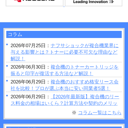
コラム
2026年07月25日：
ナフサショックが複合機業界に
与える影響とは？トナーに必要不可欠な理由など
解説！
2026年06月30日：
複合機のトナーカートリッジを
振ると印字が復活する方法など解説！
2026年06月29日：
複合機のおすすめ格安リース会
社を比較！プロが選ぶ本当に安い同業者5選！
2026年06月29日：
【2026年最新版】複合機のリー
ス料金の相場はいくら？計算方法や契約のメリッ
トデメリットをご紹介
※
コラム一覧はこちら
2026年06月28日：
プリンターの設定が勝手に変わ
るのはなぜ？原因や対処法など解説！