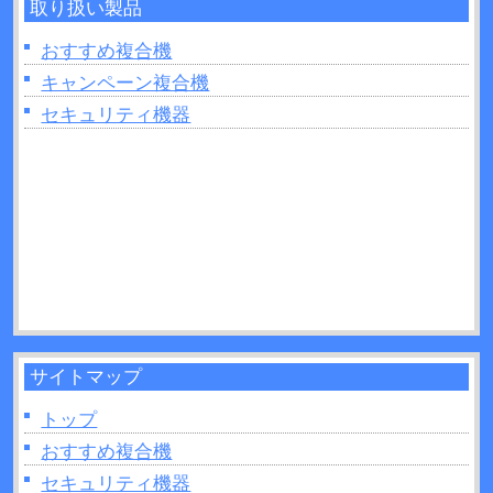
取り扱い製品
2026年06月26日：
複合機で製本はできるの？製本
を行う場合のポイントを紹介！
おすすめ複合機
2026年06月26日：
複合機の印刷がうまくいかない
キャンペーン複合機
ときは読み取り部分（ガラス面）の掃除をしてみ
セキュリティ機器
よう！
2026年06月22日：
プリンターの追加出てこないと
きの原因は？対処法なども解説！
2026年06月22日：
複合機のトナーとは？インクジ
ェットとの違いを11か所解説！
2026年06月21日：
UVプリンターとは？活用方法や
制作できるモノなどについて解説！
サイトマップ
トップ
おすすめ複合機
セキュリティ機器