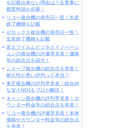
を記載出来ない理由は？企業事に
都度申請が必要！
リコー複合機の発売日一覧！生産
終了機種も記載
ゼロックス複合機の発売日一覧！
生産終了機種も記載
富士フイルムビジネスイノベーシ
ョンの複合機の評価早見表！価格
等の総合点を紹介！
シャープ複合機の総合点を発表！
耐久性が悪い評判って本当？
東芝複合機の評判早見表！総合的
な安さNO1をプロが解説！
キャノン複合機の評判早見表！カ
ウンター料金等の総合点を発表！
リコー複合機の評価早見表！本体
価格やカウンター料金等の総合点
を発表！