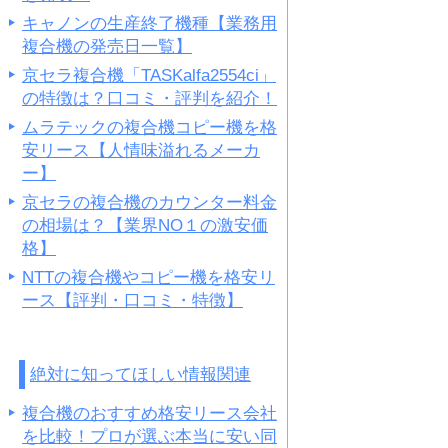
キャノンの生産終了機種【業務用
複合機の発売日一覧】
京セラ複合機「TASKalfa2554ci」
の特徴は？口コミ・評判を紹介！
ムラテックの複合機コピー機を格
安リース【人情味溢れるメーカ
ー】
京セラの複合機のカウンター料金
の相場は？【業界NO１の激安価
格】
NTTの複合機やコピー機を格安リ
ース【評判・口コミ・特徴】
絶対に知ってほしい情報関連
複合機のおすすめ格安リース会社
を比較！プロが選ぶ本当に安い同