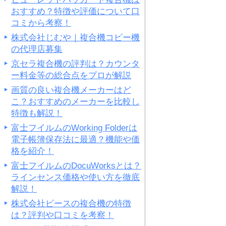
おすすめ？特徴や評価について口
コミから考察！
株式会社じむや｜複合機コピー機
の代理店募集
京セラ複合機の評判は？カウンタ
ー料金等の総合点をプロが解説
画質の良い複合機メーカーはど
こ？おすすめのメーカーを比較し
特徴も解説！
富士フイルムのWorking Folderは
電子帳簿保存法に最適？機能や価
格を紹介！
富士フイルムのDocuWorksとは？
ラインセンス価格や使い方を徹底
解説！
株式会社ピースの複合機の特徴
は？評判や口コミを考察！