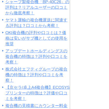
シャープ製複合機「BP-40C26」の
評判は？リアルユーザーの口コミ
から徹底考察！
ヤマト運輸の複合機運送に関連す
る評判は？口コミから考察！
OKI複合機の評判や口コミは？価
格は安いがサブ機としての使用を
推奨
アップデートホールディングスの
複合機の特徴は？評判や口コミを
考察！
株式会社エフティグループの複合
機の特徴は？評判や口コミを考
察！
【京セラ/卓上A4複合機】ECOSYS
プリンターの特徴は？評価や口コ
ミを考察！
複合機の見積書にカウンター料金