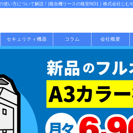
使い方について解説！|複合機リースの格安NO1｜株式会社じむや 
セキュリティ機器
コラム
会社概要