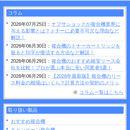
コラム
2026年07月25日：
ナフサショックが複合機業界に
与える影響とは？トナーに必要不可欠な理由など
解説！
2026年06月30日：
複合機のトナーカートリッジを
振ると印字が復活する方法など解説！
2026年06月29日：
複合機のおすすめ格安リース会
社を比較！プロが選ぶ本当に安い同業者5選！
2026年06月29日：
【2026年最新版】複合機のリー
ス料金の相場はいくら？計算方法や契約のメリッ
トデメリットをご紹介
※
コラム一覧はこちら
2026年06月28日：
プリンターの設定が勝手に変わ
るのはなぜ？原因や対処法など解説！
取り扱い製品
2026年06月26日：
複合機で製本はできるの？製本
を行う場合のポイントを紹介！
おすすめ複合機
2026年06月26日：
複合機の印刷がうまくいかない
キャンペーン複合機