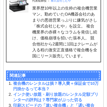
代表取締役
：
株式会社じむや
業界歴10年以上の生粋の複合機営業
マン。勤めていたOA機器会社のあ
まりの悪徳営業っぷりに嫌気がさし
「株式会社じむや」を設立。 複合
機業界の赤裸々なコラムを発信し続
け、価格崩壊を招いた張本人。 競
合他社から2週間に1回はクレームが
入る程の激安正直価格で複合機を全
国にリース販売しています。
関連記事
複合機のレンタルは損？導入費＋保証金で10万
円掛かるって本当？
インク使い放題・刷り放題のレンタル定額プリ
ンターの評判は？専門家がぶった切る
印刷スピードの「速い複合機」と「遅い複合