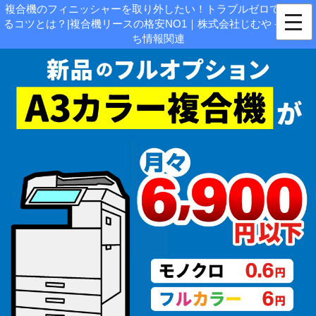
複合機のフィニッシャーを取り外したい！トラブルゼロで対応す
るコツとは？|複合機リースの格安NO1｜株式会社じむや - お役立
ち情報関連