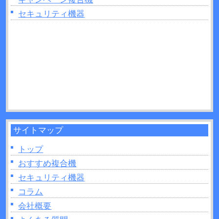
ときは読み取り部分（ガラス面）の掃除をしてみ
セキュリティ機器
よう！
2026年06月22日：
プリンターの追加出てこないと
きの原因は？対処法なども解説！
2026年06月22日：
複合機のトナーとは？インクジ
ェットとの違いを11か所解説！
2026年06月21日：
UVプリンターとは？活用方法や
制作できるモノなどについて解説！
サイトマップ
トップ
おすすめ複合機
セキュリティ機器
コラム
会社概要