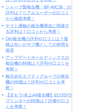
シャープ製複合機「BP-40C26」の
評判は？リアルユーザーの口コミ
から徹底考察！
ヤマト運輸の複合機運送に関連す
る評判は？口コミから考察！
OKI複合機の評判や口コミは？価
格は安いがサブ機としての使用を
推奨
アップデートホールディングスの
複合機の特徴は？評判や口コミを
考察！
株式会社エフティグループの複合
機の特徴は？評判や口コミを考
察！
【京セラ/卓上A4複合機】ECOSYS
プリンターの特徴は？評価や口コ
ミを考察！