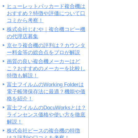
ヒューレットパッカード複合機は
おすすめ？特徴や評価について口
コミから考察！
株式会社じむや｜複合機コピー機
の代理店募集
京セラ複合機の評判は？カウンタ
ー料金等の総合点をプロが解説
画質の良い複合機メーカーはど
こ？おすすめのメーカーを比較し
特徴も解説！
富士フイルムのWorking Folderは
電子帳簿保存法に最適？機能や価
格を紹介！
富士フイルムのDocuWorksとは？
ラインセンス価格や使い方を徹底
解説！
株式会社ピースの複合機の特徴
は？評判や口コミを考察！