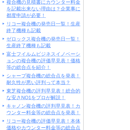
複合機の見積書にカウンター料金
を記載出来ない理由は？企業事に
都度申請が必要！
リコー複合機の発売日一覧！生産
終了機種も記載
ゼロックス複合機の発売日一覧！
生産終了機種も記載
富士フイルムビジネスイノベーシ
ョンの複合機の評価早見表！価格
等の総合点を紹介！
シャープ複合機の総合点を発表！
耐久性が悪い評判って本当？
東芝複合機の評判早見表！総合的
な安さNO1をプロが解説！
キャノン複合機の評判早見表！カ
ウンター料金等の総合点を発表！
リコー複合機の評価早見表！本体
価格やカウンター料金等の総合点