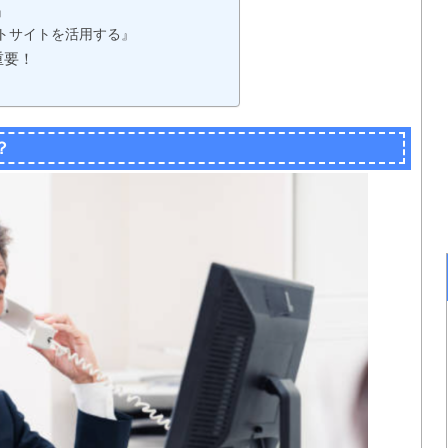
』
トサイトを活用する』
重要！
」
？