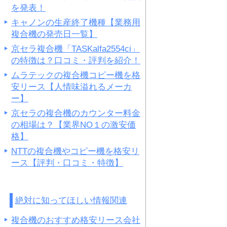
を発表！
キャノンの生産終了機種【業務用
複合機の発売日一覧】
京セラ複合機「TASKalfa2554ci」
の特徴は？口コミ・評判を紹介！
ムラテックの複合機コピー機を格
安リース【人情味溢れるメーカ
ー】
京セラの複合機のカウンター料金
の相場は？【業界NO１の激安価
格】
NTTの複合機やコピー機を格安リ
ース【評判・口コミ・特徴】
絶対に知ってほしい情報関連
複合機のおすすめ格安リース会社